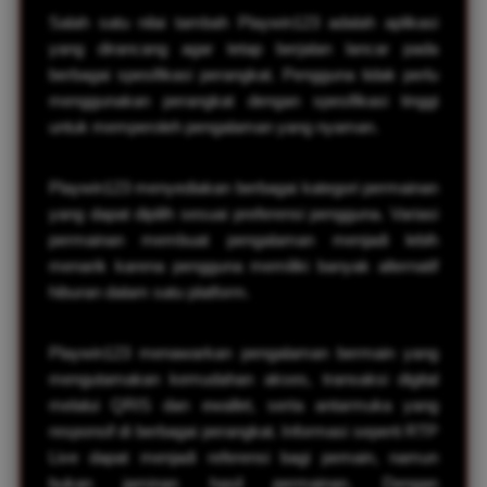
Salah satu nilai tambah Playwin123 adalah aplikasi
yang dirancang agar tetap berjalan lancar pada
berbagai spesifikasi perangkat. Pengguna tidak perlu
menggunakan perangkat dengan spesifikasi tinggi
untuk memperoleh pengalaman yang nyaman.
Playwin123 menyediakan berbagai kategori permainan
yang dapat dipilih sesuai preferensi pengguna. Variasi
permainan membuat pengalaman menjadi lebih
menarik karena pengguna memiliki banyak alternatif
hiburan dalam satu platform.
Playwin123 menawarkan pengalaman bermain yang
mengutamakan kemudahan akses, transaksi digital
melalui QRIS dan ewallet, serta antarmuka yang
responsif di berbagai perangkat. Informasi seperti RTP
Live dapat menjadi referensi bagi pemain, namun
bukan jaminan hasil permainan. Dengan