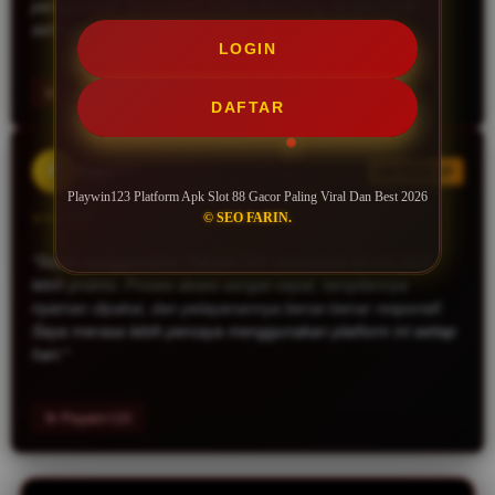
kecepatannya. Semua proses berjalan lancar, respons sistem
sangat baik, dan pelayanannya selalu siap membantu kapan
LOGIN
saja diperlukan."
DAFTAR
🎯 Main Game Online
H
Hendra****
MAXWIN JP
Playwin123 Platform Apk Slot 88 Gacor Paling Viral Dan Best 2026
© SEO FARIN.
⭐⭐⭐⭐⭐
"Playwin123 benar-benar menghadirkan kualitas yang
konsisten. Mulai dari keamanan hingga kemudahan
penggunaan, semuanya terasa dirancang dengan baik
sehingga pengguna bisa merasa lebih nyaman."
🎯 Game Online