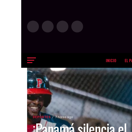
INICIO
EL P
DEPORTES
7 horas ago
¡Panamá silencia el