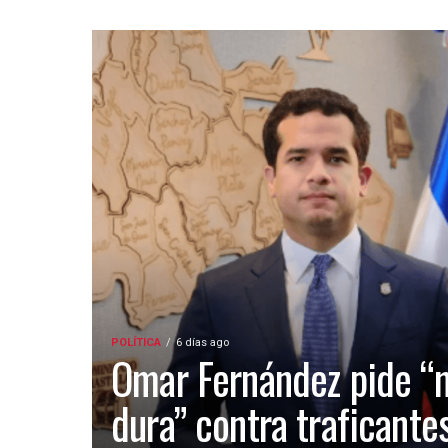
POLÍTICA
6 días ago
Omar Fernández pide “
dura” contra traficante