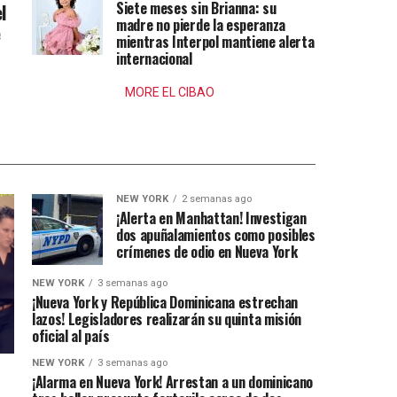
Siete meses sin Brianna: su
l
madre no pierde la esperanza
e
mientras Interpol mantiene alerta
internacional
MORE EL CIBAO
NEW YORK
2 semanas ago
¡Alerta en Manhattan! Investigan
dos apuñalamientos como posibles
crímenes de odio en Nueva York
NEW YORK
3 semanas ago
¡Nueva York y República Dominicana estrechan
lazos! Legisladores realizarán su quinta misión
oficial al país
NEW YORK
3 semanas ago
¡Alarma en Nueva York! Arrestan a un dominicano