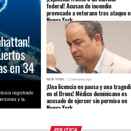
federal! Acusan de incendio
provocado a veterano tras ataque e
Nueva York
nhattan!
uertos
as en 34
NEW YORK
2 semanas ago
¡Una licencia en pausa y una traged
en el Bronx! Médico dominicano es
losis registrado
acusado de ejercer sin permiso en
rsonas y la...
Nueva York
POLITICA