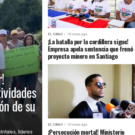
EL CIBAO
10 horas ago
¡La batalla por la cordillera sigue!
Empresa apela sentencia que frenó
proyecto minero en Santiago
!
tividades
ión de su
EL CIBAO
10 horas ago
¡Persecución mortal! Ministerio
ritales, líderes