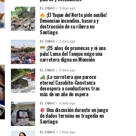
EL CIBAO
2 días ago
¡El Yaque del Norte pide auxilio!
Denuncian incendios, basura y
destrucción de su ribera en
Santiago
EL CIBAO
2 días ago
¡25 años de promesas y ni una
pala! Loma del Tanque exige una
carretera digna en Monción
EL CIBAO
2 días ago
¡La carretera que parece
eterna! Casabito-Constanza
desespera a conductores tras
más de un año de espera
EL CIBAO
6 días ago
Una discusión durante un juego
de dados termina en tragedia en
Santiago
EL CIBAO
7 días ago