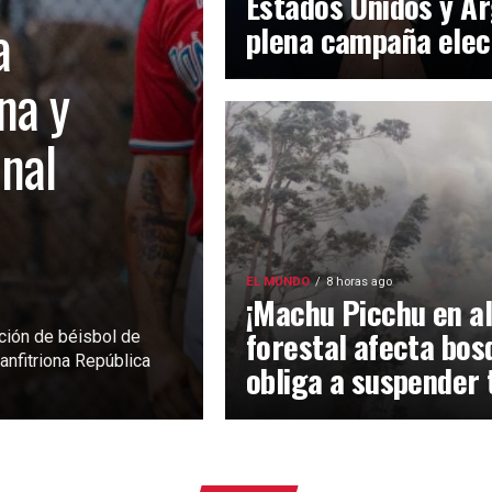
Estados Unidos y Ar
a
plena campaña elec
na y
inal
EL MUNDO
8 horas ago
¡Machu Picchu en al
forestal afecta bos
ción de béisbol de
anfitriona República
obliga a suspender 