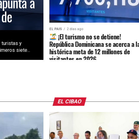
apunta a
 de
EL PAIS
2 días ago
¡El turismo no se detiene!
República Dominicana se acerca a l
 turistas y
histórica meta de 12 millones de
meros siete...
visitantes en 2026
EL CIBAO