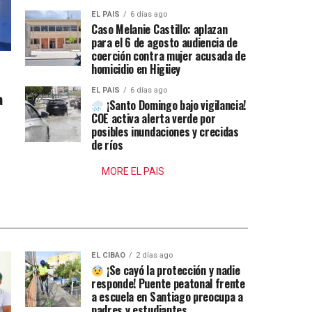
EL PAIS
6 días ago
Caso Melanie Castillo: aplazan
para el 6 de agosto audiencia de
coerción contra mujer acusada de
homicidio en Higüey
EL PAIS
6 días ago
a
¡Santo Domingo bajo vigilancia!
COE activa alerta verde por
posibles inundaciones y crecidas
de ríos
MORE EL PAIS
EL CIBAO
2 días ago
¡Se cayó la protección y nadie
responde! Puente peatonal frente
a escuela en Santiago preocupa a
padres y estudiantes