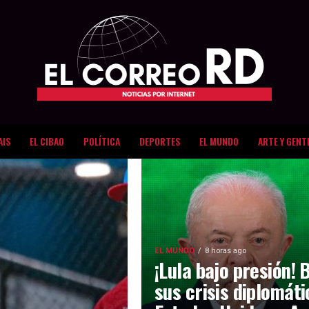
AIS
EL CIBAO
POLÍTICA
DEPORTES
EL MUNDO
ARTE Y GENT
EL MUNDO
8 horas ago
¡Lula bajo presión! 
sus crisis diplomát