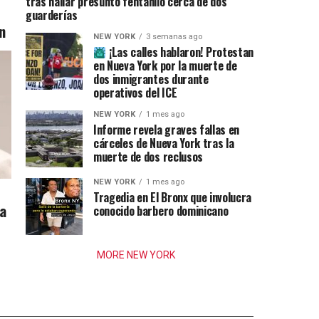
tras hallar presunto fentanilo cerca de dos
guarderías
n
NEW YORK
3 semanas ago
¡Las calles hablaron! Protestan
en Nueva York por la muerte de
dos inmigrantes durante
operativos del ICE
NEW YORK
1 mes ago
Informe revela graves fallas en
cárceles de Nueva York tras la
muerte de dos reclusos
NEW YORK
1 mes ago
Tragedia en El Bronx que involucra
ia
conocido barbero dominicano
MORE NEW YORK