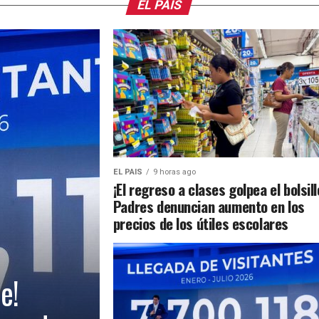
EL PAIS
EL PAIS
9 horas ago
¡El regreso a clases golpea el bolsill
Padres denuncian aumento en los
precios de los útiles escolares
e!