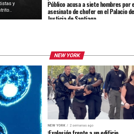
Público acusa a siete hombres por e
tistas y
asesinato de chofer en el Palacio d
rito...
Justicia de Santiago
NEW YORK
NEW YORK
2 semanas ago
¡Explosión frente a un edificio