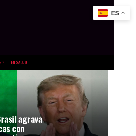
ES
E
EN SALUD
Brasil agrava
icas con