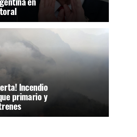
gentina en
toral
erta! Incendio
que primario y
trenes