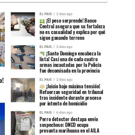
EL PAIS
2 días ago
¡El peso sorprende! Banco
Central asegura que su fortaleza
no es casualidad y explica por qué
sigue ganando terreno
EL PAIS
2 días ago
¡Santo Domingo encabeza la
lista! Casi una de cada cuatro
armas incautadas por la Policía
fue decomisada en la provincia
o!
EL PAIS
2 días ago
¡Juicio bajo máxima tensión!
Refuerzan seguridad en tribunal
tras incidente durante proceso
por intento de homicidio
EL PAIS
6 días ago
Perro detector destapa envío
sospechoso: DNCD ocupa
presunta marihuana en el AILA