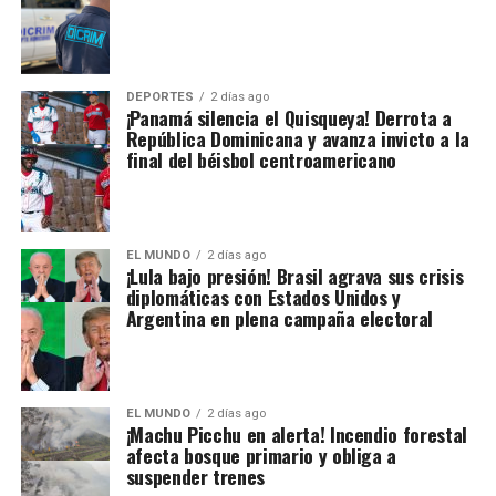
DEPORTES
2 días ago
¡Panamá silencia el Quisqueya! Derrota a
República Dominicana y avanza invicto a la
final del béisbol centroamericano
EL MUNDO
2 días ago
¡Lula bajo presión! Brasil agrava sus crisis
diplomáticas con Estados Unidos y
Argentina en plena campaña electoral
EL MUNDO
2 días ago
¡Machu Picchu en alerta! Incendio forestal
afecta bosque primario y obliga a
suspender trenes