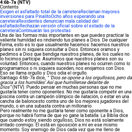
4:6b-7a (NTV)
Contents
Exigen el asfaltado total de la carretera
Reclaman mayores
inversiones para Pinalito
Ocho años esperando una
carretera
Residentes denuncian mala calidad del
asfaltado
Rechazan versión oficial sobre el estado de la
carretera
Continuarán las protestas
Una de las formas más importantes en que puedes practicar la
valiente humildad es rindiendo tus planes a Dios. De cualquier
forma, esto es lo que usualmente hacemos: hacemos nuestros
planes sin ni siquiera consultar a Dios. Entonces oramos y
pedimos a Dios que bendiga nuestros planes, de los cuales no
lo hicimos partícipe. Asumimos que nuestros planes son su
voluntad. Entonces, cuando nuestros planes no ocurren como lo
programamos o ni siquiera suceden, nos enojamos con Dios.
Eso se llama orgullo y Dios odia el orgullo.
Santiago 4:6b-7a dice,
“ ‘Dios se opone a los orgullosos, pero da
gracia a los humildes’ Así que humíllense delante de
Dios”
(NTV). Puedo pensar en muchas personas que no me
gustaría tener como oponentes. No me gustaría competir en una
piscina contra un campeón olímpico de natación, o estar en una
cancha de baloncesto contra uno de los mejores jugadores del
mundo, o en una subasta contra un millonario.
Pero realmente no me gustaría tener como oponente a Dios,
porque no habrá forma de que yo gane la batalla. La Biblia dice
que cuando estoy siendo orgulloso, Dios no está solamente
irritado conmigo. Él está en oposición a mí en ese mismo
momento. Soy enemigo de Dios cada vez que me lleno de