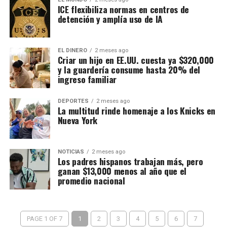
ICE flexibiliza normas en centros de
detención y amplía uso de IA
EL DINERO
2 meses ago
Criar un hijo en EE.UU. cuesta ya $320,000
y la guardería consume hasta 20% del
ingreso familiar
DEPORTES
2 meses ago
La multitud rinde homenaje a los Knicks en
Nueva York
NOTICIAS
2 meses ago
Los padres hispanos trabajan más, pero
ganan $13,000 menos al año que el
promedio nacional
PAGE 1 OF 7
1
2
3
4
5
6
7