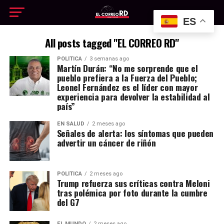
ES
All posts tagged "EL CORREO RD"
POLÍTICA
3 semanas ago
Martín Durán: “No me sorprende que el
pueblo prefiera a la Fuerza del Pueblo;
Leonel Fernández es el líder con mayor
experiencia para devolver la estabilidad al
país”
EN SALUD
2 meses ago
Señales de alerta: los síntomas que pueden
advertir un cáncer de riñón
POLÍTICA
2 meses ago
Trump refuerza sus críticas contra Meloni
tras polémica por foto durante la cumbre
del G7
EL MUNDO
2 meses ago