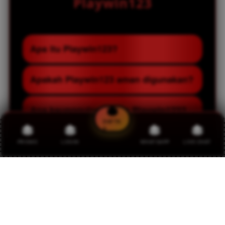
Apa itu Playwin123?
Playwin123 adalah platform yang
Apakah Playwin123 aman digunakan?
mengutamakan keamanan, kemudahan
akses, dan layanan profesional agar
Ya, Playwin123 menerapkan sistem
Apa keunggulan utama Playwin123?
pengguna memperoleh pengalaman
keamanan yang diperbarui secara berkala
digital yang nyaman serta berkualitas
sehingga aktivitas pengguna tetap
DAFTA
Keunggulannya meliputi akses cepat,
R
Apakah Playwin123 mudah diakses?
setiap saat.
terlindungi dan dapat dilakukan dengan
tampilan responsif, sistem stabil, layanan
PROMO
LOGIN
WHATSAPP
LIVE CHAT
lebih nyaman.
ramah, serta pengalaman penggunaan
Tentu. Platform dirancang agar dapat
Bagaimana kualitas layanan
yang sederhana namun tetap berkualitas.
digunakan dengan mudah melalui
Playwin123?
perangkat desktop maupun smartphone
tanpa mengurangi kenyamanan
Tim layanan siap membantu dengan
pengguna.
respons yang cepat sehingga setiap