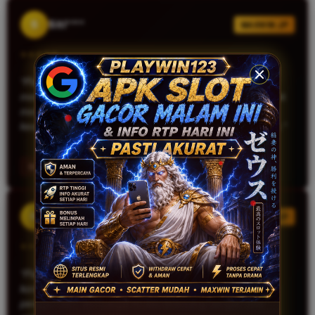
e
t
S
Siti****
MAXWIN JP
a
i
⭐⭐⭐⭐⭐
l
s
"Playwin123 memberikan pengalaman yang sangat
memuaskan. Sistemnya stabil, mudah digunakan, dan tidak
membingungkan. Saya juga merasa lebih tenang karena
keamanan platform benar-benar diperhatikan dengan baik."
🎯 Playwin 123
S
Siti****
MAXWIN JP
⭐⭐⭐⭐⭐
"Playwin123 memberikan pengalaman yang sangat
memuaskan. Sistemnya stabil, mudah digunakan, dan tidak
membingungkan. Saya juga merasa lebih tenang karena