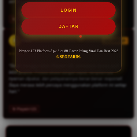
keamanan platform benar-benar diperhatikan dengan baik."
LOGIN
🎯 Playwin 123
DAFTAR
H
Hendra****
MAXWIN JP
Playwin123 Platform Apk Slot 88 Gacor Paling Viral Dan Best 2026
⭐⭐⭐⭐⭐
© SEO FARIN.
"Playwin123 benar-benar menghadirkan kualitas yang
konsisten. Mulai dari keamanan hingga kemudahan
penggunaan, semuanya terasa dirancang dengan baik
sehingga pengguna bisa merasa lebih nyaman."
🎯 Game Online