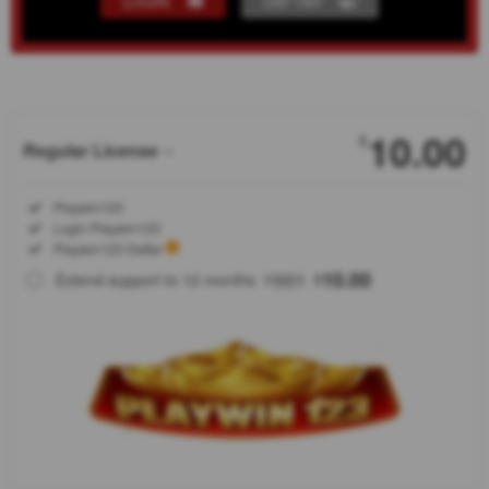
LOGIN
DAFTAR
Show More
10.00
$
Regular License
Regular
Included:
Playwin123
License
Included:
Login Playwin123
SELECTED
Included:
Playwin123 Daftar
88
$
981
10.00
Extend support to 12 months
$
$
Playwin123
adalah
sebuah
platform
yang
menyediakan
apk slot 88
gacor yang
paling viral