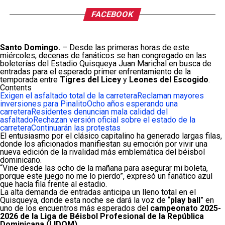
FACEBOOK
Santo Domingo.
– Desde las primeras horas de este
miércoles, decenas de fanáticos se han congregado en las
boleterías del Estadio Quisqueya Juan Marichal en busca de
entradas para el esperado primer enfrentamiento de la
temporada entre
Tigres del Licey
y
Leones del Escogido
.
Contents
Exigen el asfaltado total de la carretera
Reclaman mayores
inversiones para Pinalito
Ocho años esperando una
carretera
Residentes denuncian mala calidad del
asfaltado
Rechazan versión oficial sobre el estado de la
carretera
Continuarán las protestas
El entusiasmo por el clásico capitalino ha generado largas filas,
donde los aficionados manifiestan su emoción por vivir una
nueva edición de la rivalidad más emblemática del béisbol
dominicano.
“Vine desde las ocho de la mañana para asegurar mi boleta,
porque este juego no me lo pierdo”, expresó un fanático azul
que hacía fila frente al estadio.
La alta demanda de entradas anticipa un lleno total en el
Quisqueya, donde esta noche se dará la voz de “
play ball
” en
uno de los encuentros más esperados del
campeonato 2025-
2026 de la Liga de Béisbol Profesional de la República
Dominicana (LIDOM)
.