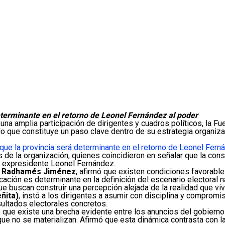
eterminante en el retorno de Leonel Fernández al poder
una amplia participación de dirigentes y cuadros políticos, la 
lo que constituye un paso clave dentro de su estrategia organiza
 que la provincia será determinante en el retorno de Leonel Fern
s de la organización, quienes coincidieron en señalar que la conso
del expresidente Leonel Fernández.
,
Radhamés Jiménez
, afirmó que existen condiciones favorable
ión es determinante en la definición del escenario electoral na
ue buscan construir una percepción alejada de la realidad que viv
ñita)
, instó a los dirigentes a asumir con disciplina y compromi
sultados electorales concretos.
que existe una brecha evidente entre los anuncios del gobierno 
ue no se materializan. Afirmó que esta dinámica contrasta con l