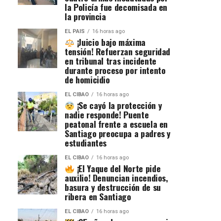
la Policía fue decomisada en
la provincia
EL PAIS
16 horas ago
¡Juicio bajo máxima
tensión! Refuerzan seguridad
en tribunal tras incidente
durante proceso por intento
de homicidio
EL CIBAO
16 horas ago
¡Se cayó la protección y
nadie responde! Puente
peatonal frente a escuela en
Santiago preocupa a padres y
estudiantes
EL CIBAO
16 horas ago
¡El Yaque del Norte pide
auxilio! Denuncian incendios,
basura y destrucción de su
ribera en Santiago
EL CIBAO
16 horas ago