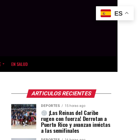
ES
E
EN SALUD
ARTICULOS RECIENTES
DEPORTES
15 horas ago
¡Las Reinas del Caribe
rugen con fuerza! Derrotan a
Puerto Rico y avanzan invictas
a las semifinales
DEPORTES
16 horas ago