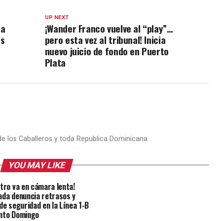
UP NEXT
ca
¡Wander Franco vuelve al “play”…
os
pero esta vez al tribunal! Inicia
nuevo juicio de fondo en Puerto
Plata
 de los Caballeros y toda Republica Dominicana
YOU MAY LIKE
etro va en cámara lenta!
ada denuncia retrasos y
 de seguridad en la Línea 1-B
nto Domingo