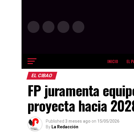
INICIO
EL P
EL CIBAO
FP juramenta equip
proyecta hacia 202
Published
3 meses ago
on
15/05/2026
By
La Redacción