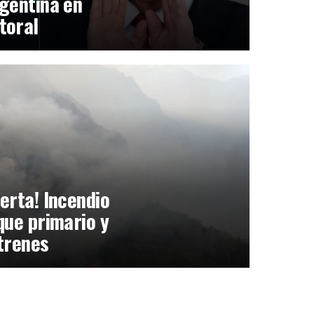
gentina en
toral
erta! Incendio
que primario y
trenes