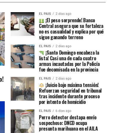
EL PAIS
2 días ago
¡El peso sorprende! Banco
Central asegura que su fortaleza
no es casualidad y explica por qué
sigue ganando terreno
EL PAIS
2 días ago
¡Santo Domingo encabeza la
lista! Casi una de cada cuatro
armas incautadas por la Policía
fue decomisada en la provincia
o!
EL PAIS
2 días ago
¡Juicio bajo máxima tensión!
Refuerzan seguridad en tribunal
tras incidente durante proceso
por intento de homicidio
EL PAIS
6 días ago
Perro detector destapa envío
sospechoso: DNCD ocupa
presunta marihuana en el AILA