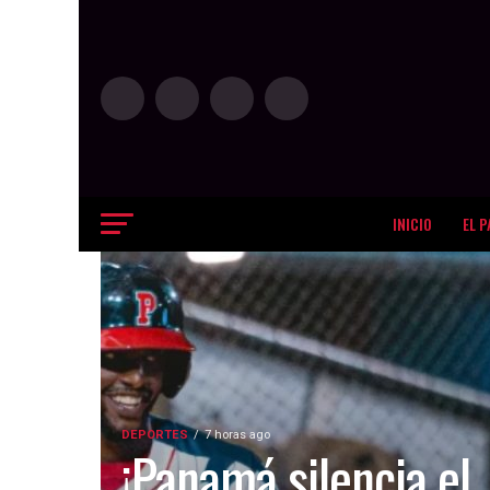
INICIO
EL P
DEPORTES
7 horas ago
¡Panamá silencia el