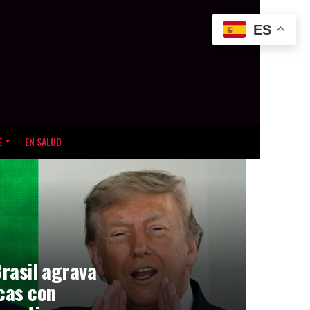
ES
E
EN SALUD
Brasil agrava
icas con