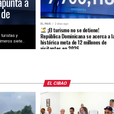
apunta a
 de
EL PAIS
2 días ago
¡El turismo no se detiene!
República Dominicana se acerca a l
 turistas y
histórica meta de 12 millones de
meros siete...
visitantes en 2026
EL CIBAO