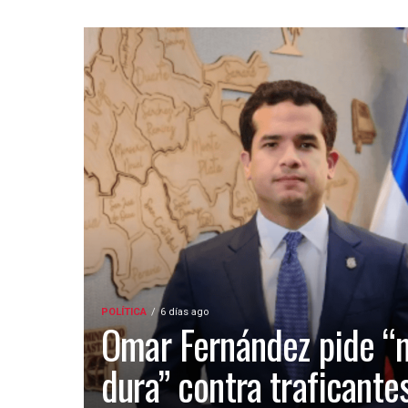
POLÍTICA
6 días ago
Omar Fernández pide “
dura” contra traficante