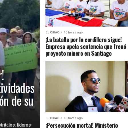
EL CIBAO
10 horas ago
¡La batalla por la cordillera sigue!
Empresa apela sentencia que frenó
proyecto minero en Santiago
!
tividades
ión de su
EL CIBAO
10 horas ago
¡Persecución mortal! Ministerio
ritales, líderes