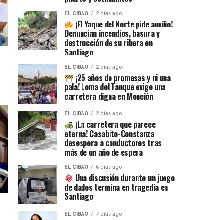
EL CIBAO
2 días ago
¡El Yaque del Norte pide auxilio!
Denuncian incendios, basura y
destrucción de su ribera en
Santiago
EL CIBAO
2 días ago
¡25 años de promesas y ni una
pala! Loma del Tanque exige una
carretera digna en Monción
EL CIBAO
2 días ago
¡La carretera que parece
eterna! Casabito-Constanza
desespera a conductores tras
más de un año de espera
EL CIBAO
6 días ago
Una discusión durante un juego
de dados termina en tragedia en
Santiago
EL CIBAO
7 días ago