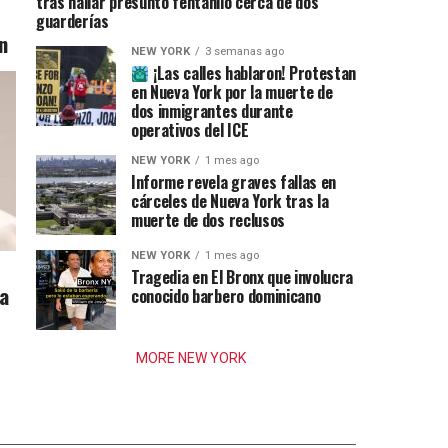
tras hallar presunto fentanilo cerca de dos
guarderías
n
NEW YORK
3 semanas ago
¡Las calles hablaron! Protestan
en Nueva York por la muerte de
dos inmigrantes durante
operativos del ICE
NEW YORK
1 mes ago
Informe revela graves fallas en
cárceles de Nueva York tras la
muerte de dos reclusos
NEW YORK
1 mes ago
Tragedia en El Bronx que involucra
ia
conocido barbero dominicano
MORE NEW YORK