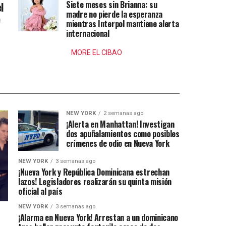
Siete meses sin Brianna: su
l
madre no pierde la esperanza
e
mientras Interpol mantiene alerta
internacional
MORE EL CIBAO
NEW YORK
2 semanas ago
¡Alerta en Manhattan! Investigan
dos apuñalamientos como posibles
crímenes de odio en Nueva York
NEW YORK
3 semanas ago
¡Nueva York y República Dominicana estrechan
lazos! Legisladores realizarán su quinta misión
oficial al país
NEW YORK
3 semanas ago
¡Alarma en Nueva York! Arrestan a un dominicano