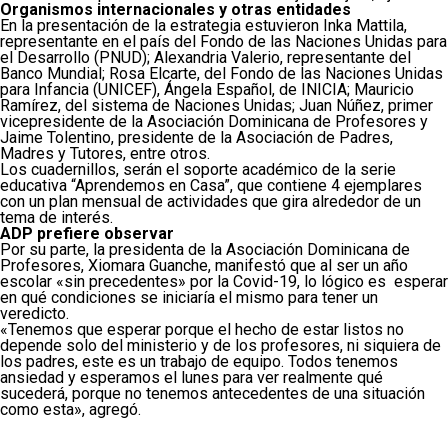
Organismos internacionales y otras entidades
En la presentación de la estrategia estuvieron Inka Mattila,
representante en el país del Fondo de las Naciones Unidas para
el Desarrollo (PNUD); Alexandria Valerio, representante del
Banco Mundial; Rosa Elcarte, del Fondo de las Naciones Unidas
para Infancia (UNICEF), Ángela Español, de INICIA; Mauricio
Ramírez, del sistema de Naciones Unidas; Juan Núñez, primer
vicepresidente de la Asociación Dominicana de Profesores y
Jaime Tolentino, presidente de la Asociación de Padres,
Madres y Tutores, entre otros.
Los cuadernillos, serán el soporte académico de la serie
educativa “Aprendemos en Casa”, que contiene 4 ejemplares
con un plan mensual de actividades que gira alrededor de un
tema de interés.
ADP prefiere observar
Por su parte, la presidenta de la Asociación Dominicana de
Profesores, Xiomara Guanche, manifestó que al ser un año
escolar «sin precedentes» por la Covid-19, lo lógico es esperar
en qué condiciones se iniciaría el mismo para tener un
veredicto.
«Tenemos que esperar porque el hecho de estar listos no
depende solo del ministerio y de los profesores, ni siquiera de
los padres, este es un trabajo de equipo. Todos tenemos
ansiedad y esperamos el lunes para ver realmente qué
sucederá, porque no tenemos antecedentes de una situación
como esta», agregó.