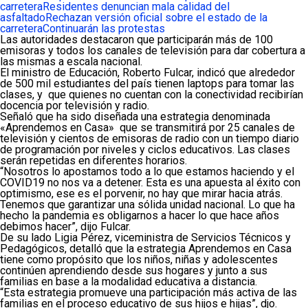
carretera
Residentes denuncian mala calidad del
asfaltado
Rechazan versión oficial sobre el estado de la
carretera
Continuarán las protestas
Las autoridades destacaron que participarán más de 100
emisoras y todos los canales de televisión para dar cobertura a
las mismas a escala nacional.
El ministro de Educación, Roberto Fulcar, indicó que alrededor
de 500 mil estudiantes del país tienen laptops para tomar las
clases, y que quienes no cuentan con la conectividad recibirían
docencia por televisión y radio.
Señaló que ha sido diseñada una estrategia denominada
«Aprendemos en Casa» que se transmitirá por 25 canales de
televisión y cientos de emisoras de radio con un tiempo diario
de programación por niveles y ciclos educativos. Las clases
serán repetidas en diferentes horarios.
“Nosotros lo apostamos todo a lo que estamos haciendo y el
COVID19 no nos va a detener. Esta es una apuesta al éxito con
optimismo, ese es el porvenir, no hay que mirar hacia atrás.
Tenemos que garantizar una sólida unidad nacional. Lo que ha
hecho la pandemia es obligarnos a hacer lo que hace años
debimos hacer”, dijo Fulcar.
De su lado Ligia Pérez, viceministra de Servicios Técnicos y
Pedagógicos, detalló que la estrategia Aprendemos en Casa
tiene como propósito que los niños, niñas y adolescentes
continúen aprendiendo desde sus hogares y junto a sus
familias en base a la modalidad educativa a distancia.
“Esta estrategia promueve una participación más activa de las
familias en el proceso educativo de sus hijos e hijas”, djo.