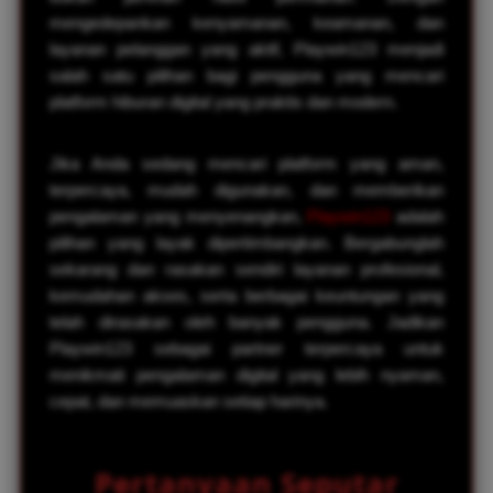
layanan pelanggan yang aktif, Playwin123 menjadi
salah satu pilihan bagi pengguna yang mencari
platform hiburan digital yang praktis dan modern.
Jika Anda sedang mencari platform yang aman,
terpercaya, mudah digunakan, dan memberikan
pengalaman yang menyenangkan,
Playwin123
adalah
pilihan yang layak dipertimbangkan. Bergabunglah
sekarang dan rasakan sendiri layanan profesional,
kemudahan akses, serta berbagai keuntungan yang
telah dirasakan oleh banyak pengguna. Jadikan
Playwin123 sebagai partner terpercaya untuk
menikmati pengalaman digital yang lebih nyaman,
cepat, dan memuaskan setiap harinya.
Pertanyaan Seputar