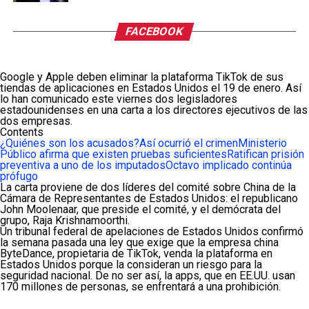
FACEBOOK
Google y Apple deben eliminar la plataforma TikTok de sus
tiendas de aplicaciones en Estados Unidos el 19 de enero. Así
lo han comunicado este viernes dos legisladores
estadounidenses en una carta a los directores ejecutivos de las
dos empresas.
Contents
¿Quiénes son los acusados?
Así ocurrió el crimen
Ministerio
Público afirma que existen pruebas suficientes
Ratifican prisión
preventiva a uno de los imputados
Octavo implicado continúa
prófugo
La carta proviene de dos líderes del comité sobre China de la
Cámara de Representantes de Estados Unidos: el republicano
John Moolenaar, que preside el comité, y el demócrata del
grupo, Raja Krishnamoorthi.
Un tribunal federal de apelaciones de Estados Unidos confirmó
la semana pasada una ley que exige que la empresa china
ByteDance, propietaria de TikTok, venda la plataforma en
Estados Unidos porque la consideran un riesgo para la
seguridad nacional. De no ser así, la apps, que en EE.UU. usan
170 millones de personas, se enfrentará a una prohibición.