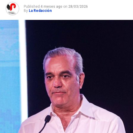
Published
4 meses ago
on
28/03/2026
By
La Redacción