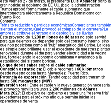
este viernes 27 de marzo, el presidente
Luis Abinader
soltó la
gran noticia: el gobierno de EE. UU. (bajo la administración
Trump) aprobó formalmente el cable submarino que
interconectará eléctricamente a República Dominicana con
Puerto Rico.
Contents
Tránsito reducido y pérdidas económicas
Comerciantes también
sienten el impacto
¿Qué provocó el colapso de la carretera?
La
empresa atribuye el retraso a la geología y las lluvias
Este proyecto de
1,200 millones de dólares
no solo servirá
para que dejemos de depender solo del consumo interno, sino
que nos posiciona como el "hub" energético del Caribe. La idea
es simple pero brillante: usar el excedente de nuestras plantas
renovables durante el día para vender electricidad a la vecina
isla, fortaleciendo la economía dominicana y ayudando a la
estabilidad del sistema boricua.
Lo que debes saber sobre el cable submarino:
Conexión estratégica:
El cable recorrerá
160 kilómetros
desde nuestra costa hasta Mayagüez, Puerto Rico.
Potencia de exportación:
Tendrá capacidad para transmitir
hasta
500 megavatios (MW)
.
Inversión total:
Entre el cable y la nueva generación necesaria,
el proyecto movilizará unos
2,200 millones de dólares
.
Meta 2027:
El objetivo del gobierno es tener una "reserva fría"
(excedente) para el próximo año que permita iniciar las
operaciones de venta.