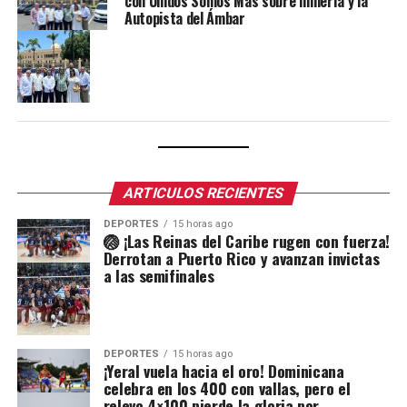
con Unidos Somos Más sobre minería y la
Autopista del Ámbar
ARTICULOS RECIENTES
DEPORTES
15 horas ago
🏐 ¡Las Reinas del Caribe rugen con fuerza!
Derrotan a Puerto Rico y avanzan invictas
a las semifinales
DEPORTES
15 horas ago
¡Yeral vuela hacia el oro! Dominicana
celebra en los 400 con vallas, pero el
relevo 4×100 pierde la gloria por