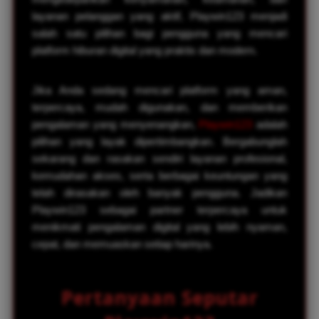
layanan pelanggan yang aktif, Playwin123 menjadi
salah satu pilihan bagi pengguna yang mencari
platform hiburan digital yang praktis dan modern.
Jika Anda sedang mencari platform yang aman,
terpercaya, mudah digunakan, dan memberikan
pengalaman yang menyenangkan,
Playwin123
adalah
pilihan yang layak dipertimbangkan. Bergabunglah
sekarang dan rasakan sendiri layanan profesional,
kemudahan akses, serta berbagai keuntungan yang
telah dirasakan oleh banyak pengguna. Jadikan
Playwin123 sebagai partner terpercaya untuk
menikmati pengalaman digital yang lebih nyaman,
cepat, dan memuaskan setiap harinya.
Pertanyaan Seputar
Playwin123