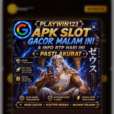
e
t
B
Budi****
MAXWIN JP
a
i
⭐⭐⭐⭐⭐
l
s
"Awalnya hanya ingin mencoba, tetapi sekarang Playwin123
menjadi pilihan utama saya. Navigasinya sederhana,
prosesnya cepat, dan dukungan pelanggan selalu membantu
ketika dibutuhkan."
🎯 Login Playwin123
D
Dewe****
MAXWIN JP
⭐⭐⭐⭐⭐
"Platform ini sangat mudah dipahami bahkan untuk
pengguna baru. Saya tidak membutuhkan waktu lama untuk
beradaptasi karena seluruh fiturnya tersusun rapi dan mudah