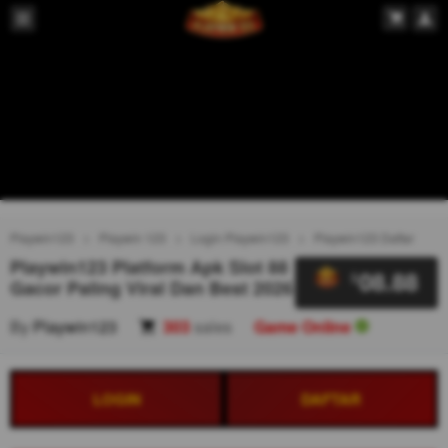
Playwin123
Playwin 123
Login Playwin123
Playwin123 Daftar
Playwin123 Platform Apk Slot 88
08.88
$
Gacor Paling Viral Dan Best 2026
By
Playwin123
303
sales
Game Online
LOGIN
DAFTAR