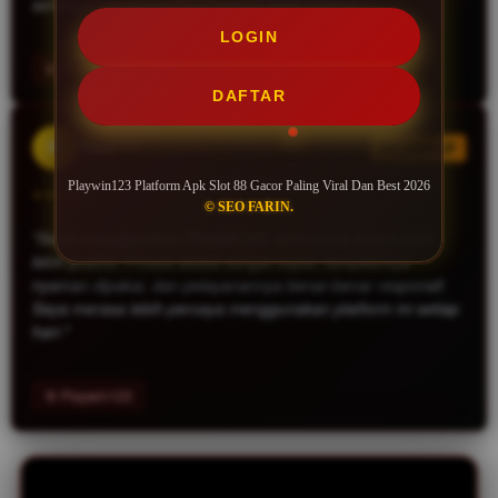
digunakan."
LOGIN
🎯 Mobile Game
DAFTAR
H
Hendra****
MAXWIN JP
Playwin123 Platform Apk Slot 88 Gacor Paling Viral Dan Best 2026
⭐⭐⭐⭐⭐
© SEO FARIN.
"Playwin123 benar-benar menghadirkan kualitas yang
konsisten. Mulai dari keamanan hingga kemudahan
penggunaan, semuanya terasa dirancang dengan baik
sehingga pengguna bisa merasa lebih nyaman."
🎯 Game Online