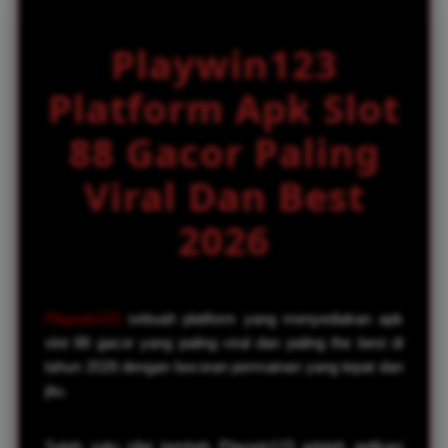
Playwin123
Platform Apk Slot
88 Gacor Paling
Viral Dan Best
2026
Playwin123
sebuah platform yang menyediakan apk
slot 88 gacor yang paling viral dan paling the best di
tahun 2026 dengan bocoran permainan yang tepat dan
jitu.
Salah satu nilai tambah Playwin123 adalah aplikasi