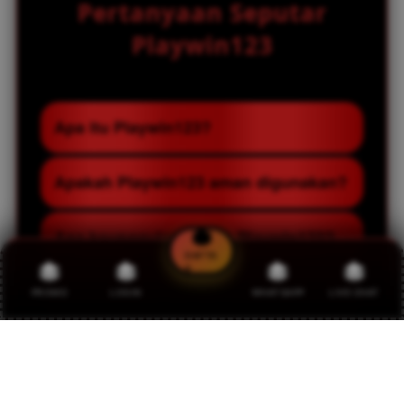
Playwin123
Apa itu Playwin123?
Playwin123 adalah platform yang
Apakah Playwin123 aman digunakan?
mengutamakan keamanan, kemudahan
akses, dan layanan profesional agar
Ya, Playwin123 menerapkan sistem
Apa keunggulan utama Playwin123?
pengguna memperoleh pengalaman
keamanan yang diperbarui secara berkala
digital yang nyaman serta berkualitas
sehingga aktivitas pengguna tetap
DAFTA
Keunggulannya meliputi akses cepat,
R
Apakah Playwin123 mudah diakses?
setiap saat.
terlindungi dan dapat dilakukan dengan
tampilan responsif, sistem stabil, layanan
PROMO
LOGIN
WHATSAPP
LIVE CHAT
lebih nyaman.
ramah, serta pengalaman penggunaan
Tentu. Platform dirancang agar dapat
Bagaimana kualitas layanan
yang sederhana namun tetap berkualitas.
digunakan dengan mudah melalui
Playwin123?
perangkat desktop maupun smartphone
tanpa mengurangi kenyamanan
Tim layanan siap membantu dengan