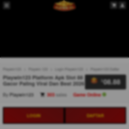
Playwin123
Playwin 123
Login Playwin123
Playwin123 Daftar
Playwin123 Platform Apk Slot 88
08.88
$
Gacor Paling Viral Dan Best 2026
By
Playwin123
303
sales
Game Online
LOGIN
DAFTAR