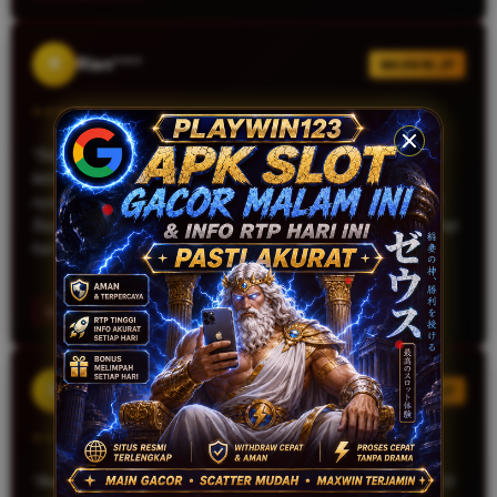
e
t
R
Rian****
MAXWIN JP
a
i
⭐⭐⭐⭐⭐
l
s
"Sejak menggunakan Playwin123, semuanya terasa jauh
lebih praktis. Proses akses sangat cepat, tampilannya
nyaman dipakai, dan pelayanannya benar-benar responsif.
Saya merasa lebih percaya menggunakan platform ini setiap
hari."
🎯 Playwin123
R
Rian****
MAXWIN JP
⭐⭐⭐⭐⭐
"Sejak menggunakan Playwin123, semuanya terasa jauh
lebih praktis. Proses akses sangat cepat, tampilannya