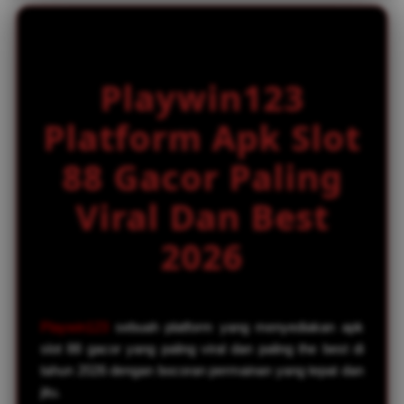
Playwin123
Platform Apk Slot
88 Gacor Paling
Viral Dan Best
2026
Playwin123
sebuah platform yang menyediakan apk
slot 88 gacor yang paling viral dan paling the best di
tahun 2026 dengan bocoran permainan yang tepat dan
jitu.