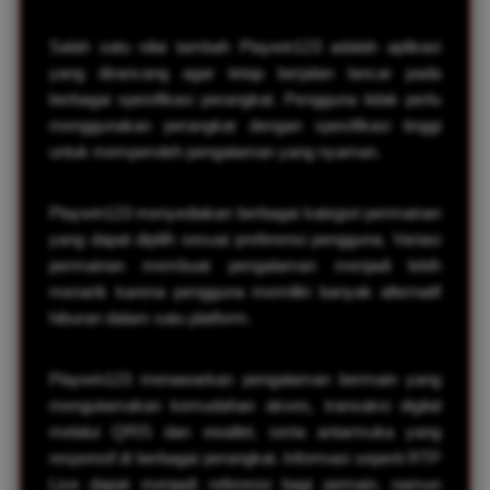
Salah satu nilai tambah Playwin123 adalah aplikasi
yang dirancang agar tetap berjalan lancar pada
berbagai spesifikasi perangkat. Pengguna tidak perlu
menggunakan perangkat dengan spesifikasi tinggi
untuk memperoleh pengalaman yang nyaman.
Playwin123 menyediakan berbagai kategori permainan
yang dapat dipilih sesuai preferensi pengguna. Variasi
permainan membuat pengalaman menjadi lebih
menarik karena pengguna memiliki banyak alternatif
hiburan dalam satu platform.
Playwin123 menawarkan pengalaman bermain yang
mengutamakan kemudahan akses, transaksi digital
melalui QRIS dan ewallet, serta antarmuka yang
responsif di berbagai perangkat. Informasi seperti RTP
Live dapat menjadi referensi bagi pemain, namun
bukan jaminan hasil permainan. Dengan