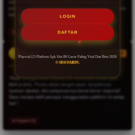
nyaman dipakai, dan pelayanannya benar-benar responsif.
Saya merasa lebih percaya menggunakan platform ini setiap
hari."
LOGIN
🎯 Playwin123
DAFTAR
B
Budi****
MAXWIN JP
Playwin123 Platform Apk Slot 88 Gacor Paling Viral Dan Best 2026
© SEO FARIN.
⭐⭐⭐⭐⭐
"Awalnya hanya ingin mencoba, tetapi sekarang Playwin123
menjadi pilihan utama saya. Navigasinya sederhana,
prosesnya cepat, dan dukungan pelanggan selalu membantu
ketika dibutuhkan."
🎯 Login Playwin123