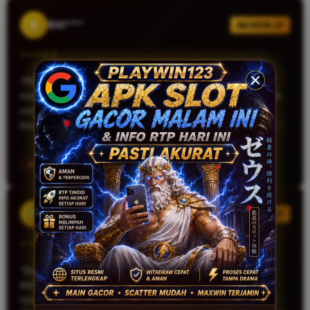
e
t
M
Mega****
MAXWIN JP
a
i
⭐⭐⭐⭐⭐
l
s
"Saya senang menggunakan Playwin123 karena
pelayanannya profesional. Proses akses cepat, sistem stabil,
dan pengalaman keseluruhannya terasa sangat memuaskan
dibandingkan platform lain yang pernah saya gunakan."
🎯 Situs Game
S
Siti****
MAXWIN JP
⭐⭐⭐⭐⭐
"Playwin123 memberikan pengalaman yang sangat
memuaskan. Sistemnya stabil, mudah digunakan, dan tidak
membingungkan. Saya juga merasa lebih tenang karena