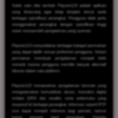
yang dirancang agar tetap berjalan lancar pada
berbagai spesifikasi perangkat. Pengguna tidak perlu
menggunakan perangkat dengan spesifikasi tinggi
untuk memperoleh pengalaman yang nyaman.
Playwin123 menyediakan berbagai kategori permainan
yang dapat dipilih sesuai preferensi pengguna. Variasi
permainan membuat pengalaman menjadi lebih
menarik karena pengguna memiliki banyak alternatif
hiburan dalam satu platform.
Playwin123 menawarkan pengalaman bermain yang
mengutamakan kemudahan akses, transaksi digital
melalui QRIS dan ewallet, serta antarmuka yang
responsif di berbagai perangkat. Informasi seperti RTP
Live dapat menjadi referensi bagi pemain, namun
bukan jaminan hasil permainan. Dengan
mengedepankan kenyamanan, keamanan, dan