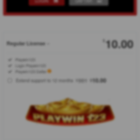
LOGIN
DAFTAR
Show More
10.00
$
Regular License
Regular
Included:
Playwin123
License
Included:
Login Playwin123
SELECTED
Included:
Playwin123 Daftar
88
$
981
10.00
Extend support to 12 months
$
$
Playwin123
adalah
sebuah
platform
yang
menyediakan
apk slot 88
gacor yang
paling viral