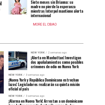
Siete meses sin Brianna: su
l
madre no pierde la esperanza
e
mientras Interpol mantiene alerta
internacional
MORE EL CIBAO
NEW YORK
2 semanas ago
¡Alerta en Manhattan! Investigan
dos apuñalamientos como posibles
crímenes de odio en Nueva York
NEW YORK
3 semanas ago
¡Nueva York y República Dominicana estrechan
lazos! Legisladores realizarán su quinta misión
oficial al país
NEW YORK
3 semanas ago
¡Alarma en Nueva York! Arrestan a un dominicano