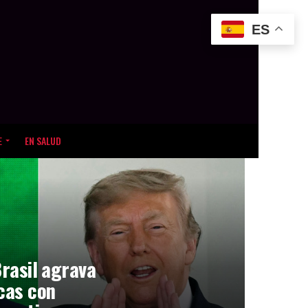
ES
E
EN SALUD
Brasil agrava
icas con