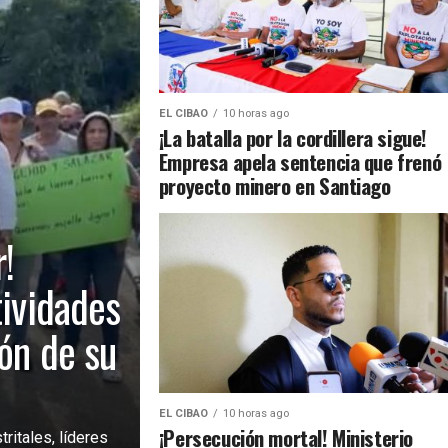
EL CIBAO
10 horas ago
¡La batalla por la cordillera sigue!
Empresa apela sentencia que frenó
proyecto minero en Santiago
!
tividades
ión de su
EL CIBAO
10 horas ago
¡Persecución mortal! Ministerio
ritales, líderes