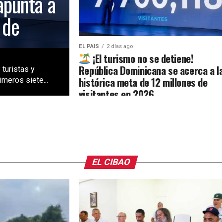
apunta a
 de
EL PAIS
2 días ago
¡El turismo no se detiene!
República Dominicana se acerca a l
 turistas y
histórica meta de 12 millones de
meros siete...
visitantes en 2026
EL CIBAO