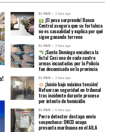
EL PAIS
2 días ago
¡El peso sorprende! Banco
Central asegura que su fortaleza
no es casualidad y explica por qué
sigue ganando terreno
EL PAIS
2 días ago
¡Santo Domingo encabeza la
lista! Casi una de cada cuatro
armas incautadas por la Policía
fue decomisada en la provincia
o!
EL PAIS
2 días ago
¡Juicio bajo máxima tensión!
Refuerzan seguridad en tribunal
tras incidente durante proceso
por intento de homicidio
EL PAIS
6 días ago
Perro detector destapa envío
sospechoso: DNCD ocupa
presunta marihuana en el AILA