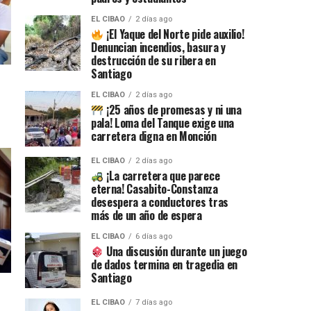
EL CIBAO
2 días ago
¡El Yaque del Norte pide auxilio!
Denuncian incendios, basura y
destrucción de su ribera en
Santiago
EL CIBAO
2 días ago
¡25 años de promesas y ni una
pala! Loma del Tanque exige una
carretera digna en Monción
EL CIBAO
2 días ago
¡La carretera que parece
eterna! Casabito-Constanza
desespera a conductores tras
más de un año de espera
EL CIBAO
6 días ago
Una discusión durante un juego
de dados termina en tragedia en
Santiago
EL CIBAO
7 días ago