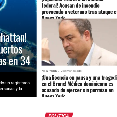
federal! Acusan de incendio
provocado a veterano tras ataque e
Nueva York
nhattan!
uertos
as en 34
NEW YORK
2 semanas ago
¡Una licencia en pausa y una traged
en el Bronx! Médico dominicano es
losis registrado
acusado de ejercer sin permiso en
rsonas y la...
Nueva York
POLITICA