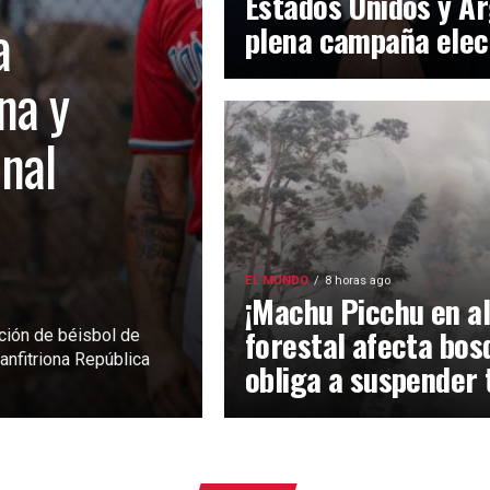
Estados Unidos y Ar
a
plena campaña elec
na y
inal
EL MUNDO
8 horas ago
¡Machu Picchu en al
forestal afecta bos
ción de béisbol de
anfitriona República
obliga a suspender 