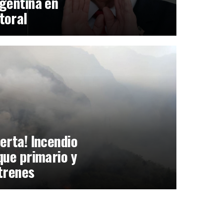
gentina en
toral
erta! Incendio
que primario y
trenes