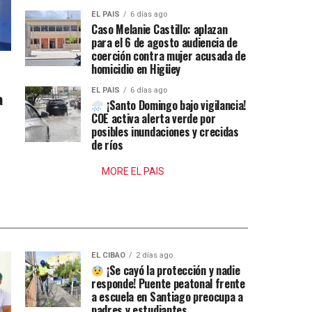
EL PAIS
6 días ago
Caso Melanie Castillo: aplazan
para el 6 de agosto audiencia de
coerción contra mujer acusada de
homicidio en Higüey
EL PAIS
6 días ago
a
¡Santo Domingo bajo vigilancia!
COE activa alerta verde por
posibles inundaciones y crecidas
de ríos
MORE EL PAIS
EL CIBAO
2 días ago
¡Se cayó la protección y nadie
responde! Puente peatonal frente
a escuela en Santiago preocupa a
padres y estudiantes