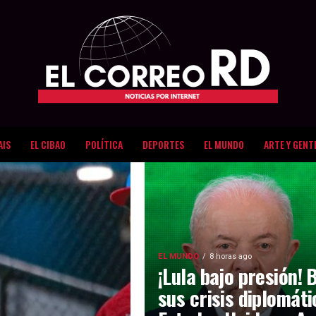
AIS
EL CIBAO
POLÍTICA
DEPORTES
EL MUNDO
ARTE Y GENT
EL MUNDO
8 horas ago
¡Lula bajo presión! 
sus crisis diplomát