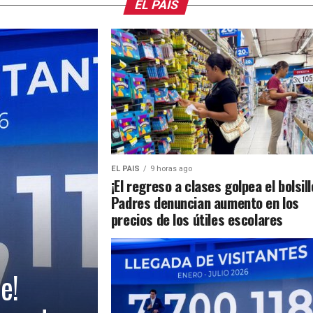
EL PAIS
EL PAIS
9 horas ago
¡El regreso a clases golpea el bolsill
Padres denuncian aumento en los
precios de los útiles escolares
e!