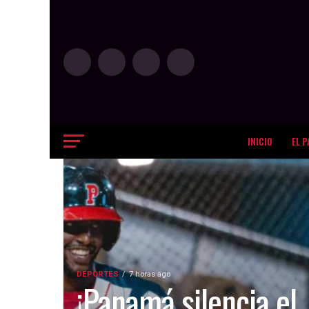
INICIO
EL P
DEPORTES
7 horas ago
¡Panamá silencia el