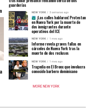
tras hallar presunto fentanilo cerca de dos
guarderías
n
NEW YORK
3 semanas ago
¡Las calles hablaron! Protestan
en Nueva York por la muerte de
dos inmigrantes durante
operativos del ICE
NEW YORK
1 mes ago
Informe revela graves fallas en
cárceles de Nueva York tras la
muerte de dos reclusos
NEW YORK
1 mes ago
Tragedia en El Bronx que involucra
ia
conocido barbero dominicano
MORE NEW YORK