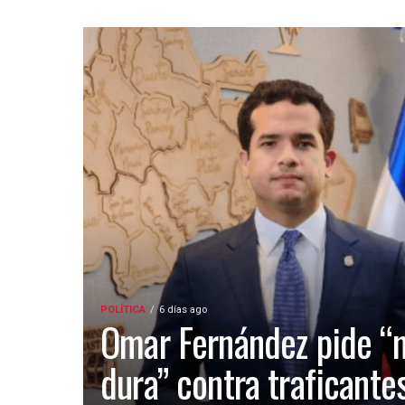
POLÍTICA
6 días ago
Omar Fernández pide “
dura” contra traficante