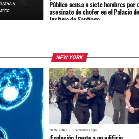
Público acusa a siete hombres por e
tistas y
asesinato de chofer en el Palacio d
rito...
Justicia de Santiago
NEW YORK
NEW YORK
2 semanas ago
¡Explosión frente a un edificio