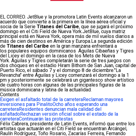
EL CORREO. JetBlue y la promotora Latin Events alcanzaron un
acuerdo que convierte a la primera en la línea aérea oficial y
socia de la Serie
Titanes del Caribe
, que se jugará el próximo
domingo en el Citi Field de Nueva York.JetBlue, cuya matriz
principal está en Nueva York, opera más de mil vuelos diarios a
más de cien destinos en América y Europa.La segunda edición
de
Titanes del Caribe
en la gran manzana enfrentará a
los populares equipos dominicanos Águilas Cibaeñas y Tigres
del Licey el domingo en la casa de los Mets de Nueva
York. Águilas y Tigres completarán la serie de tres juegos con
dos choques en el estadio Hiram Bithorn de San Juan, capital de
Puerto Rico, el sábado 7 y el domingo 8 de diciembre."La
Revancha" entre Águilas y Licey comenzará el domingo a la 1
pm y posteriormente se celebrará un gigantesco show artístico
de cuatro horas con algunas de las principales figuras de la
música dominicana y latina de la actualidad.
Contents
Exigen el asfaltado total de la carretera
Reclaman mayores
inversiones para Pinalito
Ocho años esperando una
carretera
Residentes denuncian mala calidad del
asfaltado
Rechazan versión oficial sobre el estado de la
carretera
Continuarán las protestas
Félix Cabrera, presidente de Latin Events, informó que entre los
artistas que actuarán en el Citi Field se encuentran Arcángel,
Raulín Rodríguez, Toño Rosario, Zacarías Ferreira, Fernando