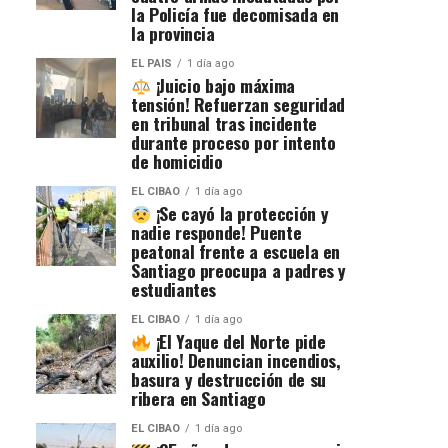
la Policía fue decomisada en
la provincia
EL PAIS
1 día ago
¡Juicio bajo máxima
tensión! Refuerzan seguridad
en tribunal tras incidente
durante proceso por intento
de homicidio
EL CIBAO
1 día ago
¡Se cayó la protección y
nadie responde! Puente
peatonal frente a escuela en
Santiago preocupa a padres y
estudiantes
EL CIBAO
1 día ago
¡El Yaque del Norte pide
auxilio! Denuncian incendios,
basura y destrucción de su
ribera en Santiago
EL CIBAO
1 día ago