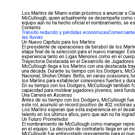
Los Marlins de Miami están próximos a anunciar a Cl
McCullough, quien actualmente se desempeña como coa
equipo aún no ha hecho oficial el nombramiento, se es
Contents
Tránsito reducido y pérdidas económicas
Comerciante
las lluvias
Un Nuevo Capítulo para los Marlins
El presidente de operaciones de béisbol de los Marl
etapa final de la selección para el nuevo manager. E
experiencia tanto en Ligas Menores como en el cuerp
Trayectoria Destacada en el Desarrollo de Jugadores
McCullough llega a los Marlins con una destacada tra
una década. Durante su tiempo con los Dodgers, McCull
Nacional, Shohei Ohtani. Betts, en varias ocasiones,
los Marlins para establecer conexiones fuertes y dur
En su tiempo con los Dodgers, McCullough también for
capacidad para moldear jugadores jóvenes, será funda
Una Carrera en Ascenso
Antes de su tiempo con los Dodgers, McCullough fue 
este rol, acumuló un récord positivo de 402 victorias 
Los Marlins esperan que esta experiencia en el desarr
talento en los últimos años, pero que aún no ha logr
Un Futuro Prometedor
El nombramiento de McCullough como manager represen
en el equipo. La decisión de contratarlo llega en un m
McCullough fue entrevistado previamente para el pues