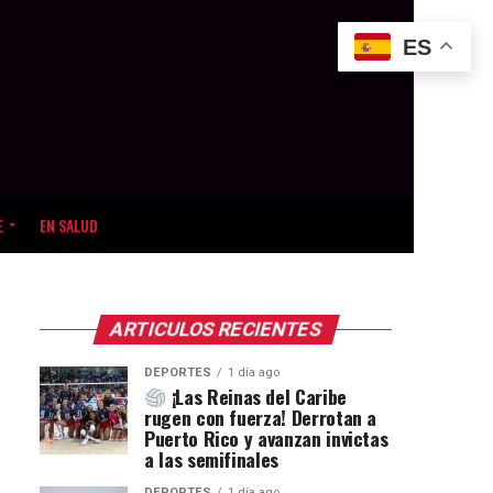
ES
E
EN SALUD
ARTICULOS RECIENTES
DEPORTES
1 día ago
¡Las Reinas del Caribe
rugen con fuerza! Derrotan a
Puerto Rico y avanzan invictas
a las semifinales
DEPORTES
1 día ago