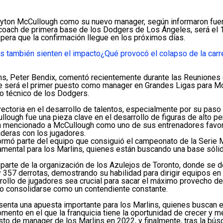
ayton McCullough como su nuevo manager, según informaron fuen
ch de primera base de los Dodgers de Los Ángeles, será el 17° 
pera que la confirmación llegue en los próximos días.
s también sienten el impacto
¿Qué provocó el colapso de la carr
ins, Peter Bendix, comentó recientemente durante las Reuniones
ste será el primer puesto como manager en Grandes Ligas para M
o técnico de los Dodgers.
yectoria en el desarrollo de talentos, especialmente por su pa
ough fue una pieza clave en el desarrollo de figuras de alto per
 ha mencionado a McCullough como uno de sus entrenadores favori
aderas con los jugadores.
mó parte del equipo que consiguió el campeonato de la Serie Mun
mental para los Marlins, quienes están buscando una base sólida
parte de la organización de los Azulejos de Toronto, donde se
y 357 derrotas, demostrando su habilidad para dirigir equipos en 
ollo de jugadores sea crucial para sacar el máximo provecho de 
ado consolidarse como un contendiente constante.
ta una apuesta importante para los Marlins, quienes buscan est
omento en el que la franquicia tiene la oportunidad de crecer y 
to de manager de los Marlins en 2022, y finalmente, tras la bú