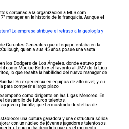
tes cercanas a la organización a MLB.com.
manager en la historia de la franquicia. Aunque el
etera?
La empresa atribuye el retraso a la geología y
 de Gerentes Generales que el equipo estaba en la
cCullough, quien a sus 45 años posee una vasta
so en los Dodgers de Los Ángeles, donde estuvo por
fil como Mookie Betts y el favorito al JMV de la Liga
tos, lo que resalta la habilidad del nuevo manager de
dial. Su experiencia en equipos de alto nivel, y su
 para competir a largo plazo.
 desempeñó como dirigente en las Ligas Menores. En
el desarrollo de futuros talentos.
su joven plantilla, que ha mostrado destellos de
ablecer una cultura ganadora y una estructura sólida
mejorar con un núcleo de jóvenes jugadores talentosos.
squeda, el equipo ha decidido que es el momento