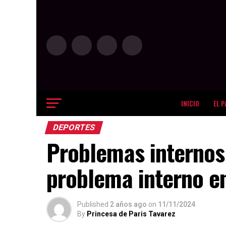
INICIO
EL P
DEPORTES
Problemas internos 
problema interno e
Published
2 años ago
on
11/11/2024
By
Princesa de Paris Tavarez