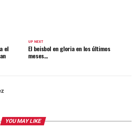
UP NEXT
a el
El beisbol en gloria en los últimos
uan
meses…
ez
YOU MAY LIKE