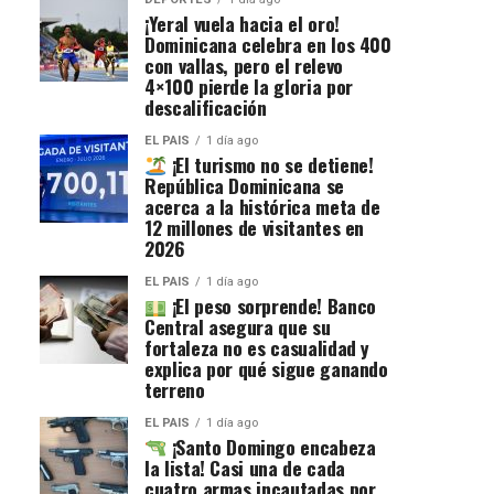
¡Yeral vuela hacia el oro!
Dominicana celebra en los 400
con vallas, pero el relevo
4×100 pierde la gloria por
descalificación
EL PAIS
1 día ago
¡El turismo no se detiene!
República Dominicana se
acerca a la histórica meta de
12 millones de visitantes en
2026
EL PAIS
1 día ago
¡El peso sorprende! Banco
Central asegura que su
fortaleza no es casualidad y
explica por qué sigue ganando
terreno
EL PAIS
1 día ago
¡Santo Domingo encabeza
la lista! Casi una de cada
cuatro armas incautadas por