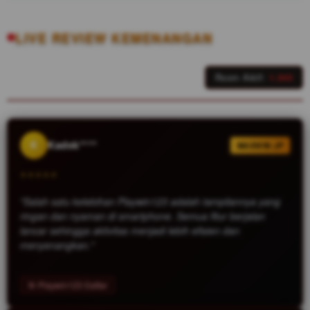
dan paling
the best di
LIVE REVIEW KEMENANGAN
tahun 2026
dengan
bocoran
Room Aktif:
1.545
permainan
yang tepat
dan jitu.
B
Budi****
V
i
e
w
l
i
c
e
n
s
e
d