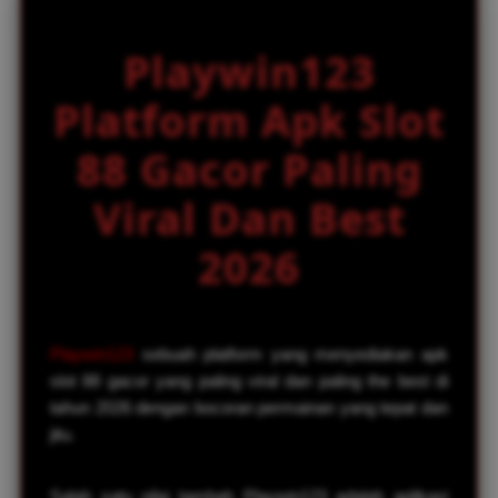
Playwin123
Platform Apk Slot
88 Gacor Paling
Viral Dan Best
2026
Playwin123
sebuah platform yang menyediakan apk
slot 88 gacor yang paling viral dan paling the best di
tahun 2026 dengan bocoran permainan yang tepat dan
jitu.
Salah satu nilai tambah Playwin123 adalah aplikasi