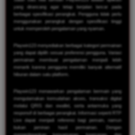
yang dirancang agar tetap berjalan lancar pada
berbagai spesifikasi perangkat. Pengguna tidak perlu
menggunakan perangkat dengan spesifikasi tinggi
untuk memperoleh pengalaman yang nyaman.
Playwin123 menyediakan berbagai kategori permainan
yang dapat dipilih sesuai preferensi pengguna. Variasi
permainan membuat pengalaman menjadi lebih
menarik karena pengguna memiliki banyak alternatif
hiburan dalam satu platform.
Playwin123 menawarkan pengalaman bermain yang
mengutamakan kemudahan akses, transaksi digital
melalui QRIS dan ewallet, serta antarmuka yang
responsif di berbagai perangkat. Informasi seperti RTP
Live dapat menjadi referensi bagi pemain, namun
bukan jaminan hasil permainan. Dengan
mengedepankan kenyamanan, keamanan, dan