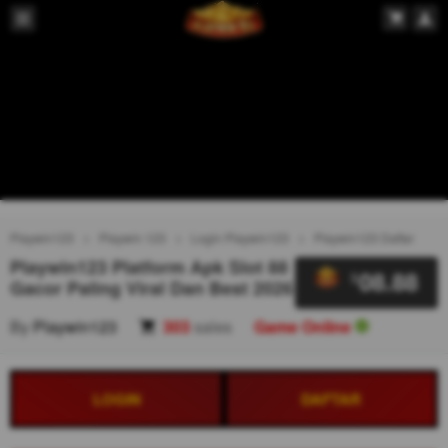
Playwin123
Playwin 123
Login Playwin123
Playwin123 Daftar
Playwin123 Platform Apk Slot 88
08.88
$
Gacor Paling Viral Dan Best 2026
By
Playwin123
303
sales
Game Online
LOGIN
DAFTAR