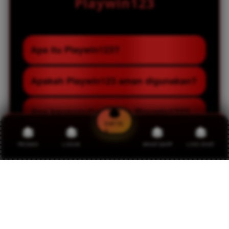
Apa itu Playwin123?
Playwin123 adalah platform yang
Apakah Playwin123 aman digunakan?
mengutamakan keamanan, kemudahan
akses, dan layanan profesional agar
Ya, Playwin123 menerapkan sistem
Apa keunggulan utama Playwin123?
pengguna memperoleh pengalaman
keamanan yang diperbarui secara berkala
digital yang nyaman serta berkualitas
sehingga aktivitas pengguna tetap
DAFTA
Keunggulannya meliputi akses cepat,
R
Apakah Playwin123 mudah diakses?
setiap saat.
terlindungi dan dapat dilakukan dengan
tampilan responsif, sistem stabil, layanan
PROMO
LOGIN
WHATSAPP
LIVE CHAT
lebih nyaman.
ramah, serta pengalaman penggunaan
Tentu. Platform dirancang agar dapat
Bagaimana kualitas layanan
yang sederhana namun tetap berkualitas.
digunakan dengan mudah melalui
Playwin123?
perangkat desktop maupun smartphone
tanpa mengurangi kenyamanan
Tim layanan siap membantu dengan
pengguna.
respons yang cepat sehingga setiap