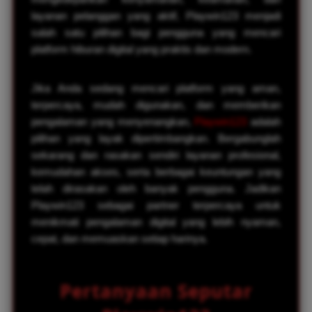
layanan pelanggan yang aktif, Playwin123 menjadi
salah satu pilihan bagi pengguna yang mencari
platform hiburan digital yang praktis dan modern.
Jika Anda sedang mencari platform yang aman,
terpercaya, mudah digunakan, dan memberikan
pengalaman yang menyenangkan,
Playwin123
adalah
pilihan yang layak dipertimbangkan. Bergabunglah
sekarang dan rasakan sendiri layanan profesional,
kemudahan akses, serta berbagai keuntungan yang
telah dirasakan oleh banyak pengguna. Jadikan
Playwin123 sebagai partner terpercaya untuk
menikmati pengalaman digital yang lebih nyaman,
cepat, dan memuaskan setiap harinya.
Pertanyaan Seputar
Playwin123