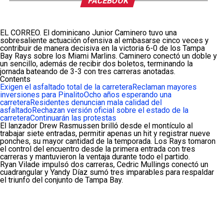
FACEBOOK
EL CORREO. El dominicano Junior Caminero tuvo una
sobresaliente actuación ofensiva al embasarse cinco veces y
contribuir de manera decisiva en la victoria 6-0 de los Tampa
Bay Rays sobre los Miami Marlins. Caminero conectó un doble y
un sencillo, además de recibir dos boletos, terminando la
jornada bateando de 3-3 con tres carreras anotadas.
Contents
Exigen el asfaltado total de la carretera
Reclaman mayores
inversiones para Pinalito
Ocho años esperando una
carretera
Residentes denuncian mala calidad del
asfaltado
Rechazan versión oficial sobre el estado de la
carretera
Continuarán las protestas
El lanzador Drew Rasmussen brilló desde el montículo al
trabajar siete entradas, permitir apenas un hit y registrar nueve
ponches, su mayor cantidad de la temporada. Los Rays tomaron
el control del encuentro desde la primera entrada con tres
carreras y mantuvieron la ventaja durante todo el partido.
Ryan Vilade impulsó dos carreras, Cedric Mullings conectó un
cuadrangular y Yandy Díaz sumó tres imparables para respaldar
el triunfo del conjunto de Tampa Bay.