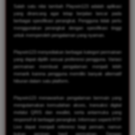
yang dirancang agar tetap berjalan lancar pada
berbagai spesifikasi perangkat. Pengguna tidak perlu
menggunakan perangkat dengan spesifikasi tinggi
untuk memperoleh pengalaman yang nyaman.
Playwin123 menyediakan berbagai kategori permainan
yang dapat dipilih sesuai preferensi pengguna. Variasi
permainan membuat pengalaman menjadi lebih
menarik karena pengguna memiliki banyak alternatif
hiburan dalam satu platform.
Playwin123 menawarkan pengalaman bermain yang
mengutamakan kemudahan akses, transaksi digital
melalui QRIS dan ewallet, serta antarmuka yang
responsif di berbagai perangkat. Informasi seperti RTP
Live dapat menjadi referensi bagi pemain, namun
bukan jaminan hasil permainan. Dengan
mengedepankan kenyamanan, keamanan, dan