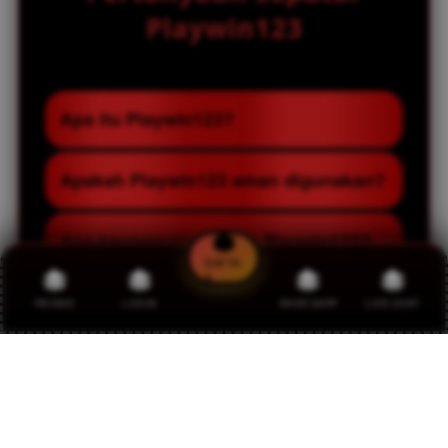
Playwin123
Apa itu Playwin123?
Playwin123 adalah platform yang
Apakah Playwin123 aman digunakan?
mengutamakan keamanan, kemudahan
akses, dan layanan profesional agar
Ya, Playwin123 menerapkan sistem
Apa keunggulan utama Playwin123?
pengguna memperoleh pengalaman
keamanan yang diperbarui secara berkala
digital yang nyaman serta berkualitas
sehingga aktivitas pengguna tetap
DAFTA
Keunggulannya meliputi akses cepat,
R
Apakah Playwin123 mudah diakses?
setiap saat.
terlindungi dan dapat dilakukan dengan
tampilan responsif, sistem stabil, layanan
PROMO
LOGIN
WHATSAPP
LIVE CHAT
lebih nyaman.
ramah, serta pengalaman penggunaan
Tentu. Platform dirancang agar dapat
Bagaimana kualitas layanan
yang sederhana namun tetap berkualitas.
digunakan dengan mudah melalui
Playwin123?
perangkat desktop maupun smartphone
tanpa mengurangi kenyamanan
Tim layanan siap membantu dengan
pengguna.
respons yang cepat sehingga setiap