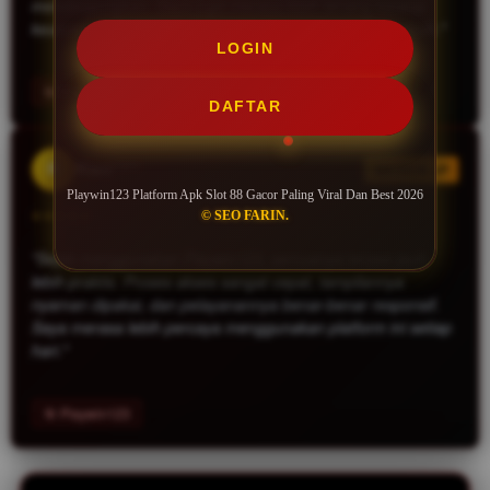
dan pengalaman keseluruhannya terasa sangat memuaskan
dibandingkan platform lain yang pernah saya gunakan."
LOGIN
🎯 Situs Game
DAFTAR
S
Siti****
MAXWIN JP
Playwin123 Platform Apk Slot 88 Gacor Paling Viral Dan Best 2026
⭐⭐⭐⭐⭐
© SEO FARIN.
"Playwin123 memberikan pengalaman yang sangat
memuaskan. Sistemnya stabil, mudah digunakan, dan tidak
membingungkan. Saya juga merasa lebih tenang karena
keamanan platform benar-benar diperhatikan dengan baik."
🎯 Playwin 123