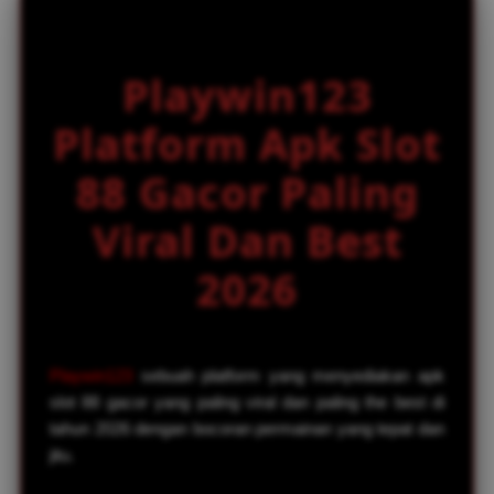
Playwin123
Platform Apk Slot
88 Gacor Paling
Viral Dan Best
2026
Playwin123
sebuah platform yang menyediakan apk
slot 88 gacor yang paling viral dan paling the best di
tahun 2026 dengan bocoran permainan yang tepat dan
jitu.
Salah satu nilai tambah Playwin123 adalah aplikasi