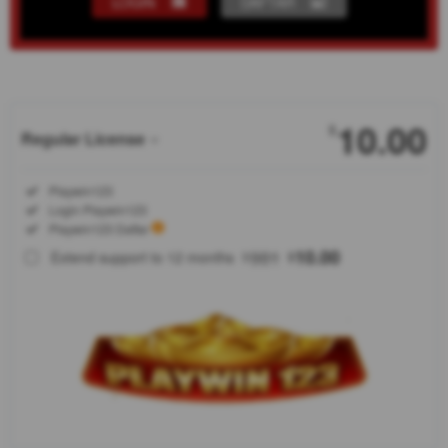
LOGIN
DAFTAR
Show More
10.00
$
Regular License
Regular
Included:
Playwin123
License
Included:
Login Playwin123
SELECTED
Included:
Playwin123 Daftar
88
$
981
10.00
Extend support to 12 months
$
$
Playwin123
adalah
sebuah
platform
yang
menyediakan
apk slot 88
gacor yang
paling viral