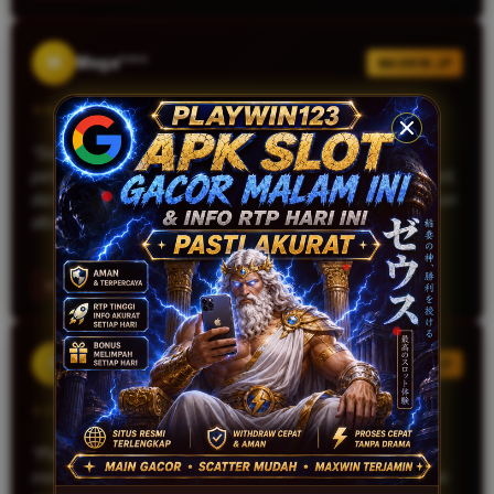
e
t
R
Rian****
MAXWIN JP
a
i
⭐⭐⭐⭐⭐
l
s
"Sejak menggunakan Playwin123, semuanya terasa jauh
lebih praktis. Proses akses sangat cepat, tampilannya
nyaman dipakai, dan pelayanannya benar-benar responsif.
Saya merasa lebih percaya menggunakan platform ini setiap
hari."
🎯 Playwin123
M
Mega****
MAXWIN JP
⭐⭐⭐⭐⭐
"Saya senang menggunakan Playwin123 karena
pelayanannya profesional. Proses akses cepat, sistem stabil,