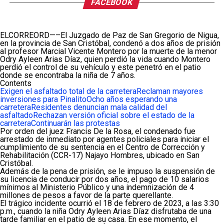
FACEBOOK
ELCORREORD—–El Juzgado de Paz de San Gregorio de Nigua,
en la provincia de San Cristóbal, condenó a dos años de prisión
al profesor Marcial Vicente Montero por la muerte de la menor
Odry Ayleen Arias Díaz, quien perdió la vida cuando Montero
perdió el control de su vehículo y este penetró en el patio
donde se encontraba la niña de 7 años.
Contents
Exigen el asfaltado total de la carretera
Reclaman mayores
inversiones para Pinalito
Ocho años esperando una
carretera
Residentes denuncian mala calidad del
asfaltado
Rechazan versión oficial sobre el estado de la
carretera
Continuarán las protestas
Por orden del juez Francis De la Rosa, el condenado fue
arrestado de inmediato por agentes policiales para iniciar el
cumplimiento de su sentencia en el Centro de Corrección y
Rehabilitación (CCR-17) Najayo Hombres, ubicado en San
Cristóbal.
Además de la pena de prisión, se le impuso la suspensión de
su licencia de conducir por dos años, el pago de 10 salarios
mínimos al Ministerio Público y una indemnización de 4
millones de pesos a favor de la parte querellante.
El trágico incidente ocurrió el 18 de febrero de 2023, a las 3:30
p.m., cuando la niña Odry Ayleen Arias Díaz disfrutaba de una
tarde familiar en el patio de su casa. En ese momento, el