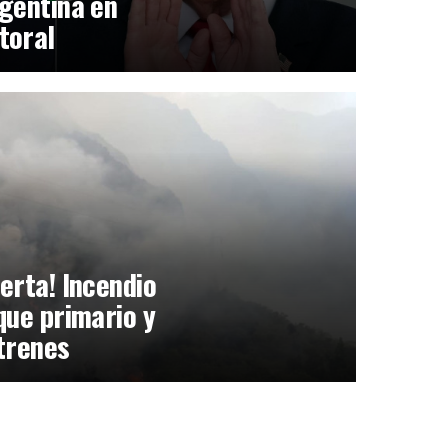
gentina en
toral
erta! Incendio
que primario y
trenes