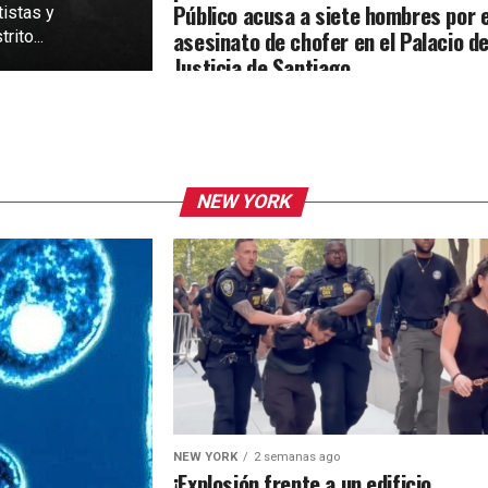
Público acusa a siete hombres por e
tistas y
asesinato de chofer en el Palacio d
rito...
Justicia de Santiago
NEW YORK
NEW YORK
2 semanas ago
¡Explosión frente a un edificio