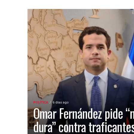
POLÍTICA
6 días ago
Omar Fernández pide “
dura” contra traficante