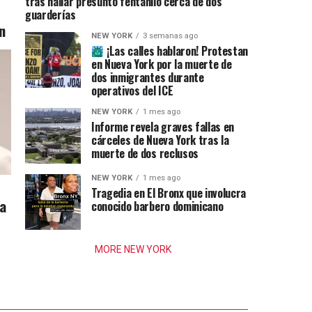
tras hallar presunto fentanilo cerca de dos
guarderías
n
NEW YORK
3 semanas ago
¡Las calles hablaron! Protestan
en Nueva York por la muerte de
dos inmigrantes durante
operativos del ICE
NEW YORK
1 mes ago
Informe revela graves fallas en
cárceles de Nueva York tras la
muerte de dos reclusos
NEW YORK
1 mes ago
Tragedia en El Bronx que involucra
ia
conocido barbero dominicano
MORE NEW YORK