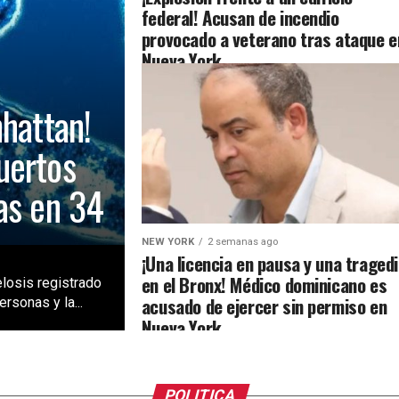
federal! Acusan de incendio
provocado a veterano tras ataque e
Nueva York
nhattan!
uertos
as en 34
NEW YORK
2 semanas ago
¡Una licencia en pausa y una traged
en el Bronx! Médico dominicano es
losis registrado
acusado de ejercer sin permiso en
rsonas y la...
Nueva York
POLITICA