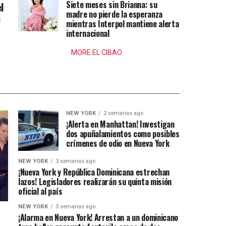
Siete meses sin Brianna: su
l
madre no pierde la esperanza
e
mientras Interpol mantiene alerta
internacional
MORE EL CIBAO
NEW YORK
2 semanas ago
¡Alerta en Manhattan! Investigan
dos apuñalamientos como posibles
crímenes de odio en Nueva York
NEW YORK
3 semanas ago
¡Nueva York y República Dominicana estrechan
lazos! Legisladores realizarán su quinta misión
oficial al país
NEW YORK
3 semanas ago
¡Alarma en Nueva York! Arrestan a un dominicano