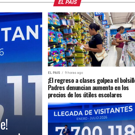
EL PAIS
EL PAIS
9 horas ago
¡El regreso a clases golpea el bolsill
Padres denuncian aumento en los
precios de los útiles escolares
e!