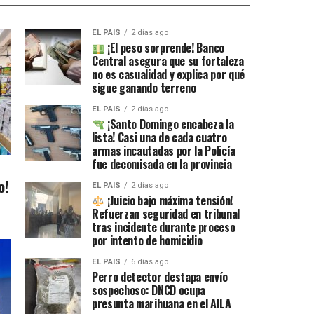
EL PAIS
2 días ago
¡El peso sorprende! Banco
Central asegura que su fortaleza
no es casualidad y explica por qué
sigue ganando terreno
EL PAIS
2 días ago
¡Santo Domingo encabeza la
lista! Casi una de cada cuatro
armas incautadas por la Policía
fue decomisada en la provincia
o!
EL PAIS
2 días ago
¡Juicio bajo máxima tensión!
Refuerzan seguridad en tribunal
tras incidente durante proceso
por intento de homicidio
EL PAIS
6 días ago
Perro detector destapa envío
sospechoso: DNCD ocupa
presunta marihuana en el AILA