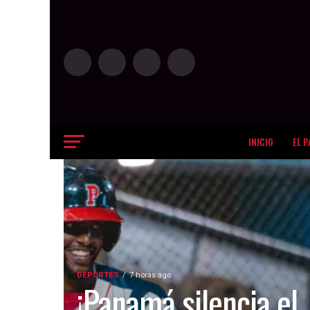
INICIO
EL P
DEPORTES
7 horas ago
¡Panamá silencia el