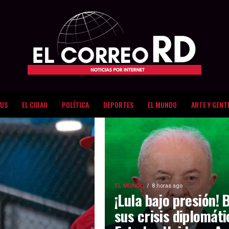
AIS
EL CIBAO
POLÍTICA
DEPORTES
EL MUNDO
ARTE Y GENT
EL MUNDO
8 horas ago
¡Lula bajo presión! 
sus crisis diplomát