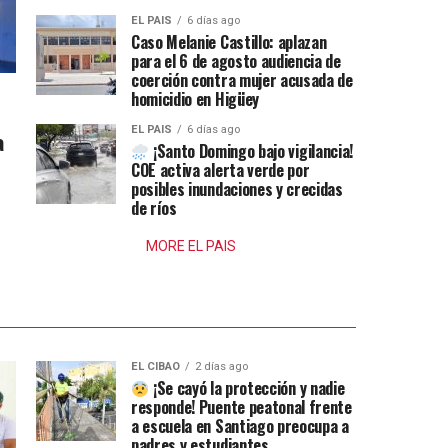
EL PAIS
6 días ago
Caso Melanie Castillo: aplazan
para el 6 de agosto audiencia de
coerción contra mujer acusada de
homicidio en Higüey
EL PAIS
6 días ago
a
¡Santo Domingo bajo vigilancia!
COE activa alerta verde por
posibles inundaciones y crecidas
de ríos
MORE EL PAIS
EL CIBAO
2 días ago
¡Se cayó la protección y nadie
responde! Puente peatonal frente
a escuela en Santiago preocupa a
padres y estudiantes