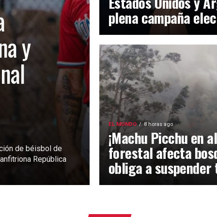
Estados Unidos y Ar
a
plena campaña elec
na y
inal
EL MUNDO
8 horas ago
¡Machu Picchu en al
forestal afecta bos
ción de béisbol de
anfitriona República
obliga a suspender 