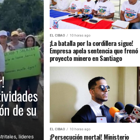
EL CIBAO
10 horas ago
¡La batalla por la cordillera sigue!
Empresa apela sentencia que frenó
proyecto minero en Santiago
!
tividades
ión de su
EL CIBAO
10 horas ago
¡Persecución mortal! Ministerio
ritales, líderes