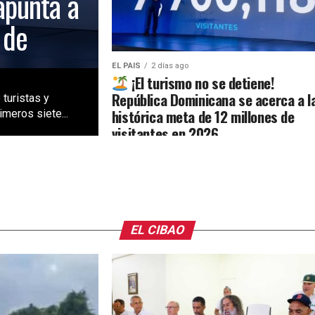
apunta a
 de
EL PAIS
2 días ago
¡El turismo no se detiene!
República Dominicana se acerca a l
 turistas y
histórica meta de 12 millones de
meros siete...
visitantes en 2026
EL CIBAO