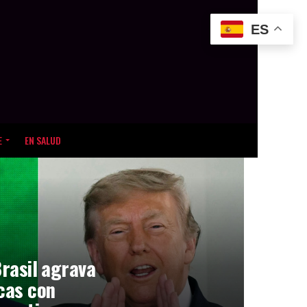
ES
E
EN SALUD
Brasil agrava
icas con