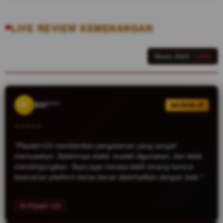
dan paling
the best di
LIVE REVIEW KEMENANGAN
tahun 2026
dengan
bocoran
Room Aktif:
1.574
permainan
yang tepat
dan jitu.
D
Dewe****
V
i
e
w
l
i
c
e
n
s
e
d