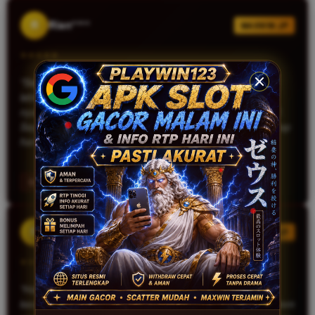
e
t
S
Siti****
MAXWIN JP
a
i
⭐⭐⭐⭐⭐
l
s
"Playwin123 memberikan pengalaman yang sangat
memuaskan. Sistemnya stabil, mudah digunakan, dan tidak
membingungkan. Saya juga merasa lebih tenang karena
keamanan platform benar-benar diperhatikan dengan baik."
🎯 Playwin 123
R
Rian****
MAXWIN JP
⭐⭐⭐⭐⭐
"Sejak menggunakan Playwin123, semuanya terasa jauh
lebih praktis. Proses akses sangat cepat, tampilannya
nyaman dipakai, dan pelayanannya benar-benar responsif.