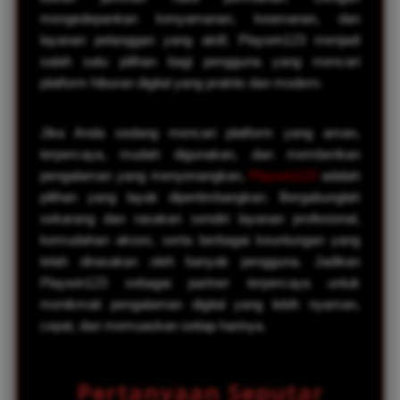
layanan pelanggan yang aktif, Playwin123 menjadi
salah satu pilihan bagi pengguna yang mencari
platform hiburan digital yang praktis dan modern.
Jika Anda sedang mencari platform yang aman,
terpercaya, mudah digunakan, dan memberikan
pengalaman yang menyenangkan,
Playwin123
adalah
pilihan yang layak dipertimbangkan. Bergabunglah
sekarang dan rasakan sendiri layanan profesional,
kemudahan akses, serta berbagai keuntungan yang
telah dirasakan oleh banyak pengguna. Jadikan
Playwin123 sebagai partner terpercaya untuk
menikmati pengalaman digital yang lebih nyaman,
cepat, dan memuaskan setiap harinya.
Pertanyaan Seputar