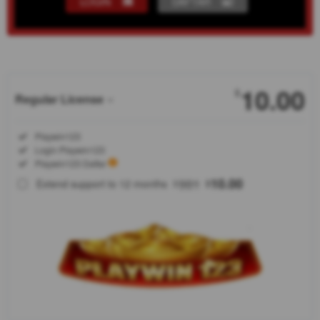
LOGIN
DAFTAR
Show More
10.00
$
Regular License
Regular
Included:
Playwin123
License
Included:
Login Playwin123
SELECTED
Included:
Playwin123 Daftar
88
$
981
10.00
Extend support to 12 months
$
$
Playwin123
adalah
sebuah
platform
yang
menyediakan
apk slot 88
gacor yang
paling viral