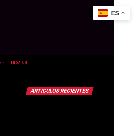
ES
E
EN SALUD
ARTICULOS RECIENTES
DEPORTES
11 horas ago
¡Las Reinas del Caribe
rugen con fuerza! Derrotan a
Puerto Rico y avanzan invictas
a las semifinales
DEPORTES
11 horas ago