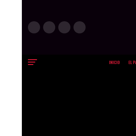
INICIO
EL P
ARTE Y GENTE
La entrevista en la 
a Dalisa Alegría" l
Published
5 años ago
on
31/05/2021
By
La Redacción