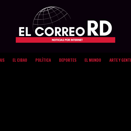
AIS
EL CIBAO
POLÍTICA
DEPORTES
EL MUNDO
ARTE Y GENT
que "Se le fue la Lengua
a ex de Mozart Lapara