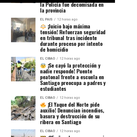
la Policía fue decomisada en
la provincia
EL PAIS
12 horas ago
¡Juicio bajo máxima
tensión! Refuerzan seguridad
en tribunal tras incidente
durante proceso por intento
de homicidio
EL CIBAO
12 horas ago
¡Se cayó la protección y
nadie responde! Puente
peatonal frente a escuela en
Santiago preocupa a padres y
estudiantes
EL CIBAO
12 horas ago
¡El Yaque del Norte pide
auxilio! Denuncian incendios,
basura y destrucción de su
ribera en Santiago
EL CIBAO
12 horas ago