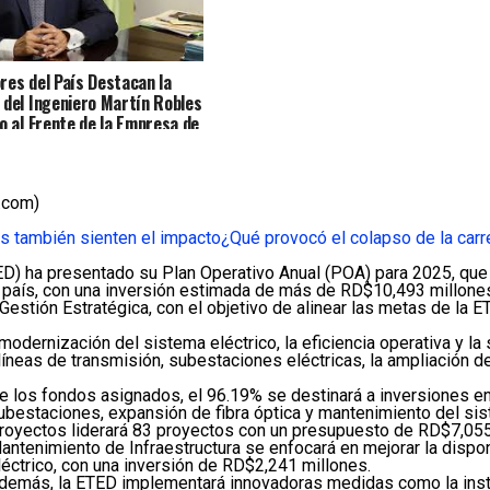
res del País Destacan la
 del Ingeniero Martín Robles
lo al Frente de la Empresa de
misión Eléctrica Dominicana
D
.com)
s también sienten el impacto
¿Qué provocó el colapso de la carr
D) ha presentado su Plan Operativo Anual (POA) para 2025, que 
del país, con una inversión estimada de más de RD$10,493 millone
e Gestión Estratégica, con el objetivo de alinear las metas de la 
dernización del sistema eléctrico, la eficiencia operativa y la s
neas de transmisión, subestaciones eléctricas, la ampliación de 
e los fondos asignados, el 96.19% se destinará a inversiones en 
ubestaciones, expansión de fibra óptica y mantenimiento del sist
royectos liderará 83 proyectos con un presupuesto de RD$7,055 
antenimiento de Infraestructura se enfocará en mejorar la dispo
léctrico, con una inversión de RD$2,241 millones.
demás, la ETED implementará innovadoras medidas como la insta