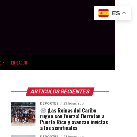
ES
E
EN SALUD
ARTICULOS RECIENTES
DEPORTES
23 horas ago
¡Las Reinas del Caribe
rugen con fuerza! Derrotan a
Puerto Rico y avanzan invictas
a las semifinales
DEPORTES
23 horas ago