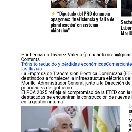
“Diputado del PRD denuncia
apagones: ‘Ineficiencia y falta de
Secto
planificación’ en sistema
Labor
eléctrico”
Moril
Trans
(ETE
Por Leonardo Tavarez Valerio (prensaelcorreo@gmail
Contents
Tránsito reducido y pérdidas económicas
Comerciante
las lluvias
La Empresa de Transmisión Eléctrica Dominicana (ETE
destinados a fortalecer la infraestructura eléctrica 
Morillo, Administrador General, junto a la Dirección d
prioridades del gobierno.
El POA 2025 refleja el compromiso de la ETED con la mo
destacadas se encuentran la construcción de nuevas lí
en la gestión interna.
D
s
P
M
e
A