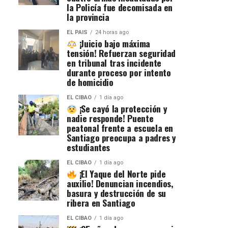
la Policía fue decomisada en
la provincia
EL PAIS
24 horas ago
¡Juicio bajo máxima
tensión! Refuerzan seguridad
en tribunal tras incidente
durante proceso por intento
de homicidio
EL CIBAO
1 día ago
¡Se cayó la protección y
nadie responde! Puente
peatonal frente a escuela en
Santiago preocupa a padres y
estudiantes
EL CIBAO
1 día ago
¡El Yaque del Norte pide
auxilio! Denuncian incendios,
basura y destrucción de su
ribera en Santiago
EL CIBAO
1 día ago