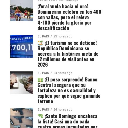
¡Yeral vuela hacia el oro!
Dominicana celebra en los 400
con vallas, pero el relevo
4×100 pierde la gloria por
descalificación
EL PAIS
23 horas ago
¡El turismo no se detiene!
República Dominicana se
acerca a la histórica meta de
12 millones de visitantes en
2026
EL PAIS
24 horas ago
¡El peso sorprende! Banco
Central asegura que su
fortaleza no es casualidad y
explica por qué sigue ganando
terreno
EL PAIS
24 horas ago
¡Santo Domingo encabeza
la lista! Casi una de cada
cuatro armas incautadas por