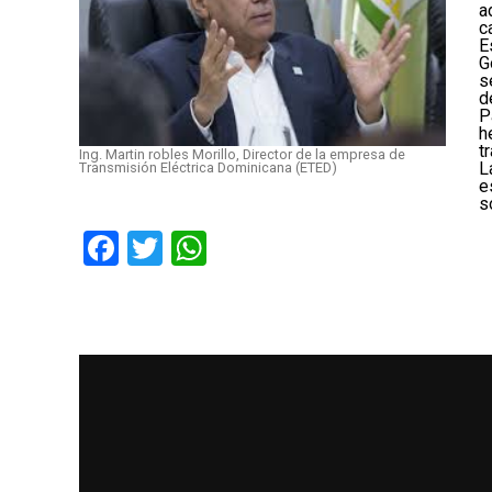
a
c
E
G
s
d
P
h
t
Ing. Martin robles Morillo, Director de la empresa de
L
Transmisión Eléctrica Dominicana (ETED)
e
s
Facebook
Twitter
WhatsApp