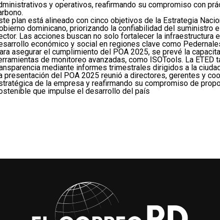
dministrativos y operativos, reafirmando su compromiso con práct
arbono.
ste plan está alineado con cinco objetivos de la Estrategia Naci
obierno dominicano, priorizando la confiabilidad del suministro 
ector. Las acciones buscan no solo fortalecer la infraestructura 
esarrollo económico y social en regiones clave como Pedernales
ara asegurar el cumplimiento del POA 2025, se prevé la capacit
erramientas de monitoreo avanzadas, como ISOTools. La ETED ta
ransparencia mediante informes trimestrales dirigidos a la ciuda
a presentación del POA 2025 reunió a directores, gerentes y coo
stratégica de la empresa y reafirmando su compromiso de proporc
ostenible que impulse el desarrollo del país