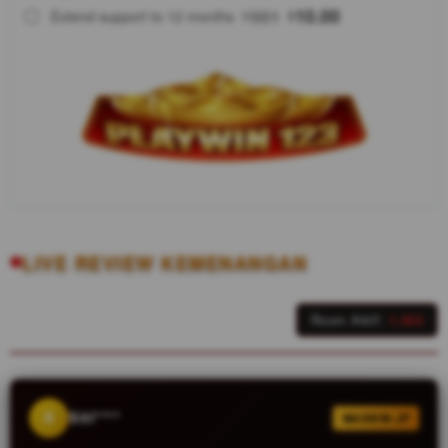
88
981
10.00
Extend support to 12 months
$
$
Playwin123
adalah
sebuah
platform
yang
menyediakan
apk slot 88
gacor yang
paling viral
dan paling
the best di
LIVE REVIEW KEMENANGAN
tahun 2026
dengan
bocoran
Room Aktif:
1.560
permainan
yang tepat
dan jitu.
V
S
Siti****
MAXWIN JP
i