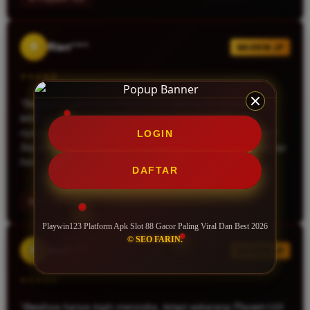
R
Rian****
MAXWIN JP
⭐⭐⭐⭐⭐
"Sejak menggunakan Playwin123, semuanya terasa jauh
lebih praktis. Proses akses sangat cepat, tampilannya
nyaman dipakai, dan pelayanannya benar-benar responsif.
LOGIN
Saya merasa lebih percaya menggunakan platform ini setiap
hari."
DAFTAR
🎯 Playwin123
Playwin123 Platform Apk Slot 88 Gacor Paling Viral Dan Best 2026
© SEO FARIN.
B
Budi****
MAXWIN JP
⭐⭐⭐⭐⭐
"Awalnya hanya ingin mencoba, tetapi sekarang Playwin123