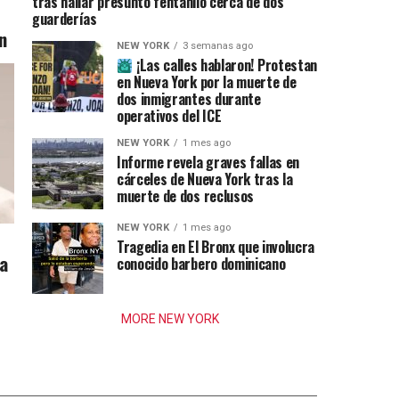
tras hallar presunto fentanilo cerca de dos
guarderías
n
NEW YORK
3 semanas ago
¡Las calles hablaron! Protestan
en Nueva York por la muerte de
dos inmigrantes durante
operativos del ICE
NEW YORK
1 mes ago
Informe revela graves fallas en
cárceles de Nueva York tras la
muerte de dos reclusos
NEW YORK
1 mes ago
Tragedia en El Bronx que involucra
ia
conocido barbero dominicano
MORE NEW YORK