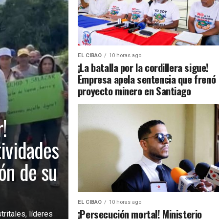
EL CIBAO
10 horas ago
¡La batalla por la cordillera sigue!
Empresa apela sentencia que frenó
proyecto minero en Santiago
!
tividades
ión de su
EL CIBAO
10 horas ago
¡Persecución mortal! Ministerio
ritales, líderes