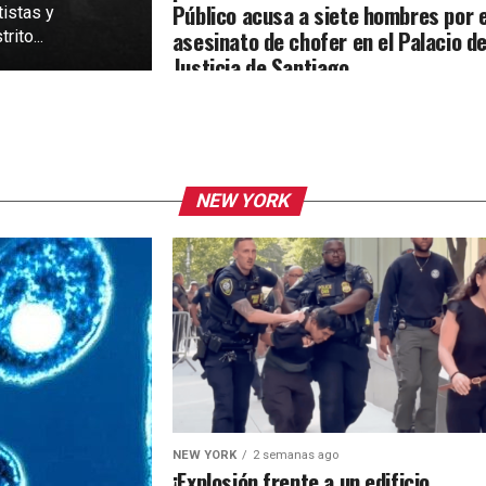
Público acusa a siete hombres por e
tistas y
asesinato de chofer en el Palacio d
rito...
Justicia de Santiago
NEW YORK
NEW YORK
2 semanas ago
¡Explosión frente a un edificio