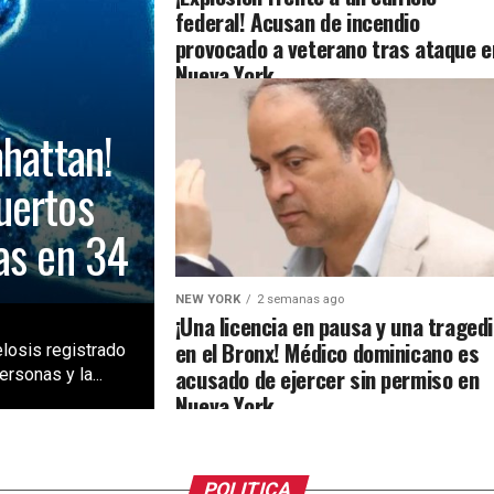
federal! Acusan de incendio
provocado a veterano tras ataque e
Nueva York
nhattan!
uertos
as en 34
NEW YORK
2 semanas ago
¡Una licencia en pausa y una traged
en el Bronx! Médico dominicano es
losis registrado
acusado de ejercer sin permiso en
rsonas y la...
Nueva York
POLITICA