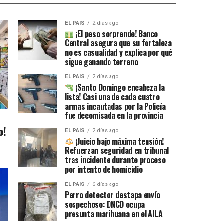
EL PAIS
2 días ago
¡El peso sorprende! Banco
Central asegura que su fortaleza
no es casualidad y explica por qué
sigue ganando terreno
EL PAIS
2 días ago
¡Santo Domingo encabeza la
lista! Casi una de cada cuatro
armas incautadas por la Policía
fue decomisada en la provincia
o!
EL PAIS
2 días ago
¡Juicio bajo máxima tensión!
Refuerzan seguridad en tribunal
tras incidente durante proceso
por intento de homicidio
EL PAIS
6 días ago
Perro detector destapa envío
sospechoso: DNCD ocupa
presunta marihuana en el AILA