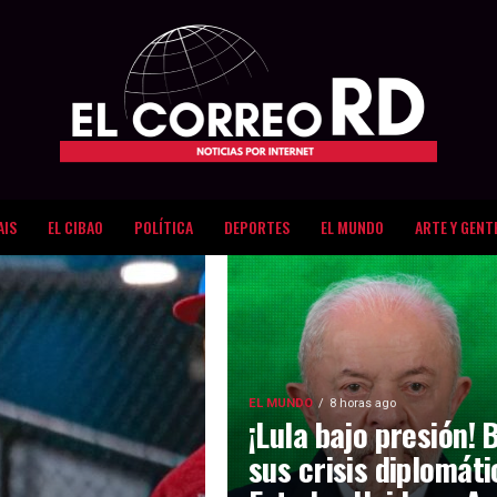
AIS
EL CIBAO
POLÍTICA
DEPORTES
EL MUNDO
ARTE Y GENT
EL MUNDO
8 horas ago
¡Lula bajo presión! 
sus crisis diplomát