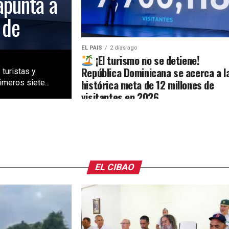
apunta a
 de
EL PAIS
2 días ago
¡El turismo no se detiene!
República Dominicana se acerca a l
 turistas y
histórica meta de 12 millones de
meros siete...
visitantes en 2026
EL CIBAO