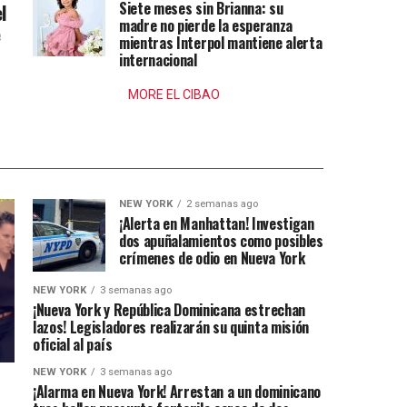
Siete meses sin Brianna: su
l
madre no pierde la esperanza
e
mientras Interpol mantiene alerta
internacional
MORE EL CIBAO
NEW YORK
2 semanas ago
¡Alerta en Manhattan! Investigan
dos apuñalamientos como posibles
crímenes de odio en Nueva York
NEW YORK
3 semanas ago
¡Nueva York y República Dominicana estrechan
lazos! Legisladores realizarán su quinta misión
oficial al país
NEW YORK
3 semanas ago
¡Alarma en Nueva York! Arrestan a un dominicano