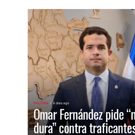
POLÍTICA
6 días ago
Omar Fernández pide “
dura” contra traficante