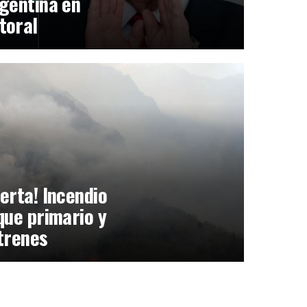
gentina en
toral
erta! Incendio
que primario y
trenes