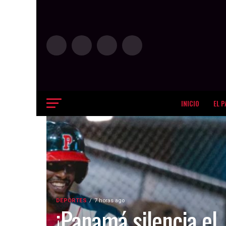
INICIO
EL P
DEPORTES
7 horas ago
¡Panamá silencia el