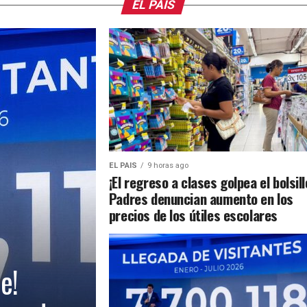
EL PAIS
EL PAIS
9 horas ago
¡El regreso a clases golpea el bolsill
Padres denuncian aumento en los
precios de los útiles escolares
e!