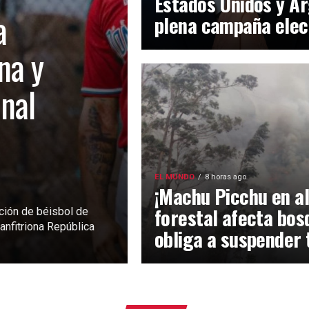
Estados Unidos y Ar
a
plena campaña elec
na y
inal
EL MUNDO
8 horas ago
¡Machu Picchu en al
forestal afecta bos
ción de béisbol de
anfitriona República
obliga a suspender 