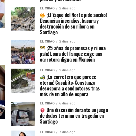
EL CIBAO
2 días ago
¡El Yaque del Norte pide auxilio!
Denuncian incendios, basura y
destrucción de su ribera en
Santiago
EL CIBAO
2 días ago
¡25 años de promesas y ni una
pala! Loma del Tanque exige una
carretera digna en Monción
EL CIBAO
2 días ago
¡La carretera que parece
eterna! Casabito-Constanza
desespera a conductores tras
más de un año de espera
EL CIBAO
6 días ago
Una discusión durante un juego
de dados termina en tragedia en
Santiago
EL CIBAO
7 días ago