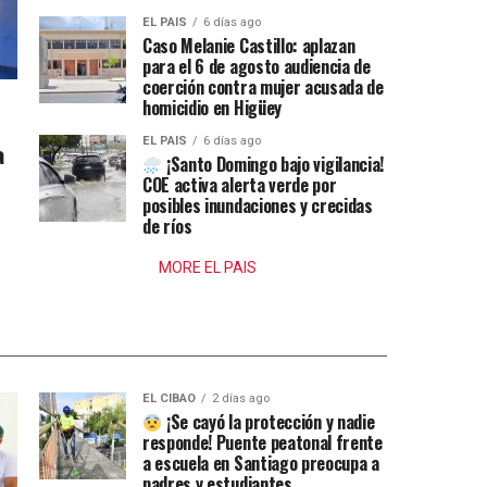
EL PAIS
6 días ago
Caso Melanie Castillo: aplazan
para el 6 de agosto audiencia de
coerción contra mujer acusada de
homicidio en Higüey
EL PAIS
6 días ago
a
¡Santo Domingo bajo vigilancia!
COE activa alerta verde por
posibles inundaciones y crecidas
de ríos
MORE EL PAIS
EL CIBAO
2 días ago
¡Se cayó la protección y nadie
responde! Puente peatonal frente
a escuela en Santiago preocupa a
padres y estudiantes