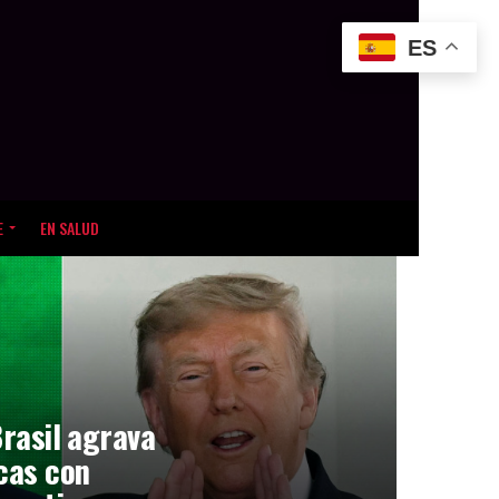
ES
E
EN SALUD
Brasil agrava
icas con