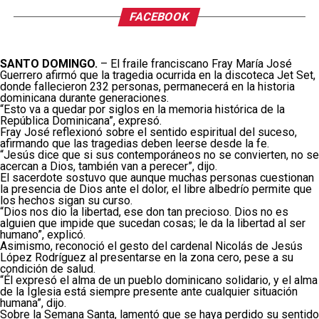
FACEBOOK
SANTO DOMINGO.
– El fraile franciscano Fray María José
Guerrero afirmó que la tragedia ocurrida en la discoteca Jet Set,
donde fallecieron 232 personas, permanecerá en la historia
dominicana durante generaciones.
“Esto va a quedar por siglos en la memoria histórica de la
República Dominicana”, expresó.
Fray José reflexionó sobre el sentido espiritual del suceso,
afirmando que las tragedias deben leerse desde la fe.
“Jesús dice que si sus contemporáneos no se convierten, no se
acercan a Dios, también van a perecer”, dijo.
El sacerdote sostuvo que aunque muchas personas cuestionan
la presencia de Dios ante el dolor, el libre albedrío permite que
los hechos sigan su curso.
“Dios nos dio la libertad, ese don tan precioso. Dios no es
alguien que impide que sucedan cosas; le da la libertad al ser
humano”, explicó.
Asimismo, reconoció el gesto del cardenal Nicolás de Jesús
López Rodríguez al presentarse en la zona cero, pese a su
condición de salud.
“Él expresó el alma de un pueblo dominicano solidario, y el alma
de la Iglesia está siempre presente ante cualquier situación
humana”, dijo.
Sobre la Semana Santa, lamentó que se haya perdido su sentido