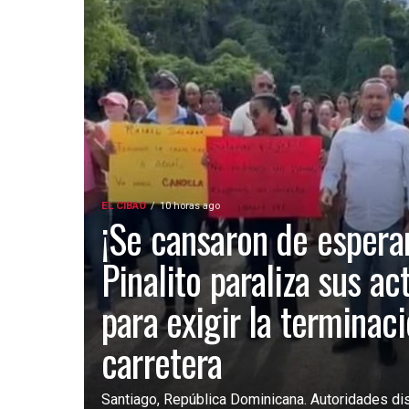
EL CIBAO
10 horas ago
¡Se cansaron de esperar
Pinalito paraliza sus ac
para exigir la terminac
carretera
Santiago, República Dominicana. Autoridades dist