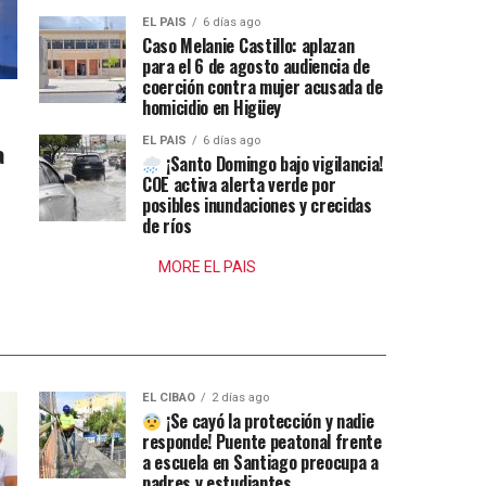
EL PAIS
6 días ago
Caso Melanie Castillo: aplazan
para el 6 de agosto audiencia de
coerción contra mujer acusada de
homicidio en Higüey
EL PAIS
6 días ago
a
¡Santo Domingo bajo vigilancia!
COE activa alerta verde por
posibles inundaciones y crecidas
de ríos
MORE EL PAIS
EL CIBAO
2 días ago
¡Se cayó la protección y nadie
responde! Puente peatonal frente
a escuela en Santiago preocupa a
padres y estudiantes