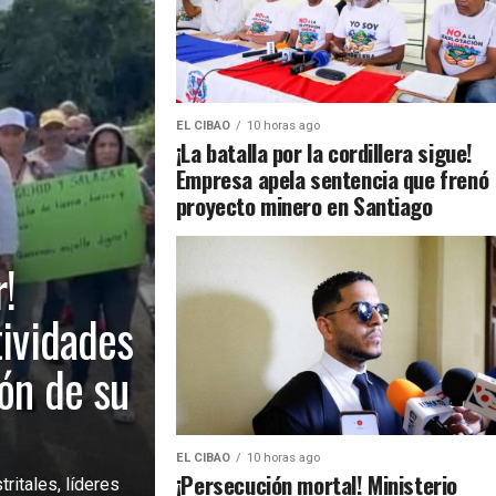
EL CIBAO
10 horas ago
¡La batalla por la cordillera sigue!
Empresa apela sentencia que frenó
proyecto minero en Santiago
!
tividades
ión de su
EL CIBAO
10 horas ago
¡Persecución mortal! Ministerio
ritales, líderes