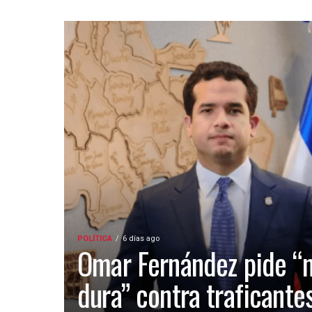
POLÍTICA
6 días ago
Omar Fernández pide “
dura” contra traficante