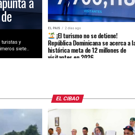
apunta a
 de
EL PAIS
2 días ago
¡El turismo no se detiene!
República Dominicana se acerca a l
 turistas y
histórica meta de 12 millones de
meros siete...
visitantes en 2026
EL CIBAO