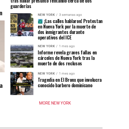
tras hallar presunto fentanilo cerca de dos
guarderías
n
NEW YORK
3 semanas ago
¡Las calles hablaron! Protestan
en Nueva York por la muerte de
dos inmigrantes durante
operativos del ICE
NEW YORK
1 mes ago
Informe revela graves fallas en
cárceles de Nueva York tras la
muerte de dos reclusos
NEW YORK
1 mes ago
Tragedia en El Bronx que involucra
ia
conocido barbero dominicano
MORE NEW YORK