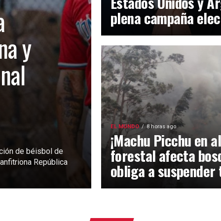
Estados Unidos y Ar
a
plena campaña elec
na y
inal
EL MUNDO
8 horas ago
¡Machu Picchu en al
forestal afecta bos
ción de béisbol de
anfitriona República
obliga a suspender 