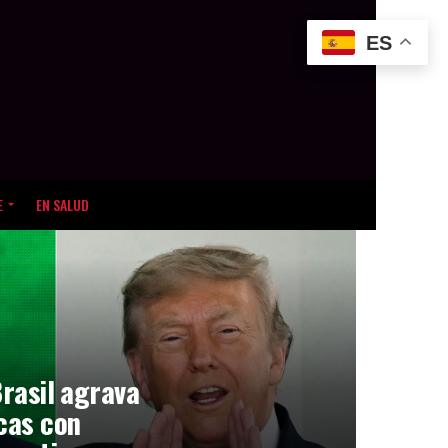
ES
E
EN SALUD
Brasil agrava
icas con