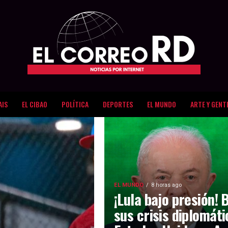
AIS
EL CIBAO
POLÍTICA
DEPORTES
EL MUNDO
ARTE Y GENT
EL MUNDO
8 horas ago
¡Lula bajo presión! 
sus crisis diplomát