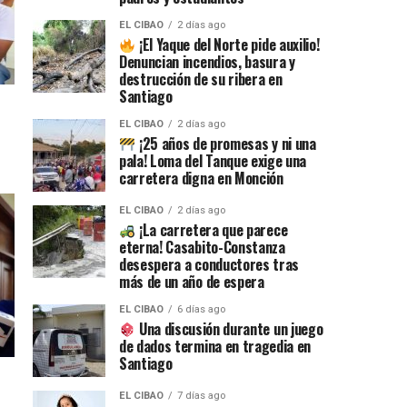
EL CIBAO
2 días ago
¡El Yaque del Norte pide auxilio!
Denuncian incendios, basura y
destrucción de su ribera en
Santiago
EL CIBAO
2 días ago
¡25 años de promesas y ni una
pala! Loma del Tanque exige una
carretera digna en Monción
EL CIBAO
2 días ago
¡La carretera que parece
eterna! Casabito-Constanza
desespera a conductores tras
más de un año de espera
EL CIBAO
6 días ago
Una discusión durante un juego
de dados termina en tragedia en
Santiago
EL CIBAO
7 días ago