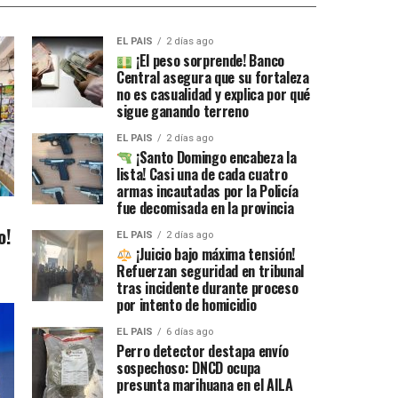
EL PAIS
2 días ago
¡El peso sorprende! Banco
Central asegura que su fortaleza
no es casualidad y explica por qué
sigue ganando terreno
EL PAIS
2 días ago
¡Santo Domingo encabeza la
lista! Casi una de cada cuatro
armas incautadas por la Policía
fue decomisada en la provincia
o!
EL PAIS
2 días ago
¡Juicio bajo máxima tensión!
Refuerzan seguridad en tribunal
tras incidente durante proceso
por intento de homicidio
EL PAIS
6 días ago
Perro detector destapa envío
sospechoso: DNCD ocupa
presunta marihuana en el AILA