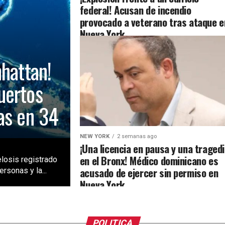
federal! Acusan de incendio
provocado a veterano tras ataque e
Nueva York
nhattan!
uertos
as en 34
NEW YORK
2 semanas ago
¡Una licencia en pausa y una traged
en el Bronx! Médico dominicano es
losis registrado
acusado de ejercer sin permiso en
rsonas y la...
Nueva York
POLITICA