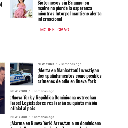
Siete meses sin Brianna: su
l
madre no pierde la esperanza
e
mientras Interpol mantiene alerta
internacional
MORE EL CIBAO
NEW YORK
2 semanas ago
¡Alerta en Manhattan! Investigan
dos apuñalamientos como posibles
crímenes de odio en Nueva York
NEW YORK
3 semanas ago
¡Nueva York y República Dominicana estrechan
lazos! Legisladores realizarán su quinta misión
oficial al país
NEW YORK
3 semanas ago
¡Alarma en Nueva York! Arrestan a un dominicano