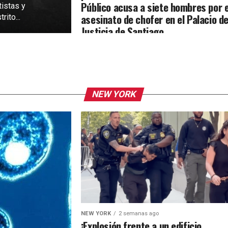
Público acusa a siete hombres por e
tistas y
asesinato de chofer en el Palacio d
rito...
Justicia de Santiago
NEW YORK
NEW YORK
2 semanas ago
¡Explosión frente a un edificio