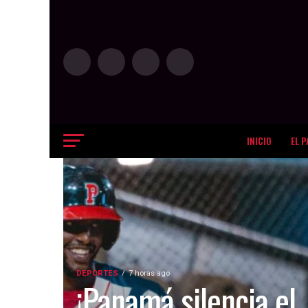
INICIO
EL P
DEPORTES
7 horas ago
¡Panamá silencia el