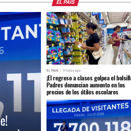
EL PAIS
EL PAIS
9 horas ago
¡El regreso a clases golpea el bolsill
Padres denuncian aumento en los
precios de los útiles escolares
e!