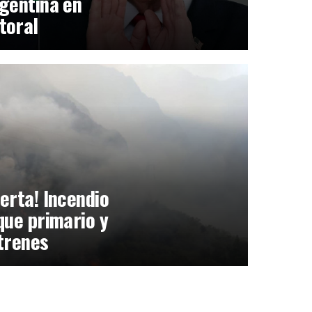
gentina en
toral
erta! Incendio
que primario y
trenes