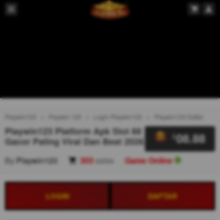
Playwin123
Playwin 123
Login Playwin123
Playwin123 Daftar
Playwin123 Platform Apk Slot 88
08.88
$
Gacor Paling Viral Dan Best 2026
By
Playwin123
303
sales
Game Online
LOGIN
DAFTAR