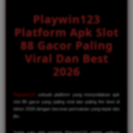
Playwin123
Platform Apk Slot
88 Gacor Paling
Viral Dan Best
2026
Playwin123
sebuah platform yang menyediakan apk
slot 88 gacor yang paling viral dan paling the best di
tahun 2026 dengan bocoran permainan yang tepat dan
jitu.
Salah satu nilai tambah Playwin123 adalah aplikasi