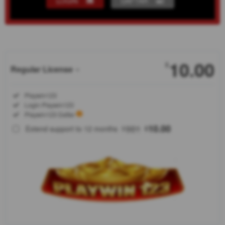
LOGIN
DAFTAR
Show More
10.00
$
Regular License
Regular
Included:
Playwin123
License
Included:
Login Playwin123
SELECTED
Included:
Playwin123 Daftar
88
$
981
10.00
Extend support to 12 months
$
$
Playwin123
adalah
sebuah
platform
yang
menyediakan
apk slot 88
gacor yang
paling viral