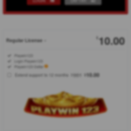
LOGIN
DAFTAR
Show More
10.00
$
Regular License
Regular
Included:
Playwin123
License
Included:
Login Playwin123
SELECTED
Included:
Playwin123 Daftar
88
$
981
10.00
Extend support to 12 months
$
$
Playwin123
adalah
sebuah
platform
yang
menyediakan
apk slot 88
gacor yang
paling viral