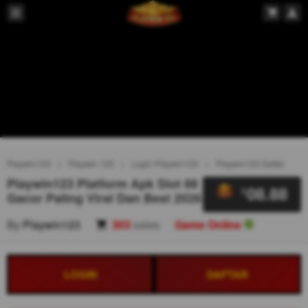
Playwin123
Playwin 123
Login Playwin123
Playwin123 Daftar
Playwin123 Platform Apk Slot 88
08.88
$
Gacor Paling Viral Dan Best 2026
By
Playwin123
303
sales
Game Online
LOGIN
DAFTAR