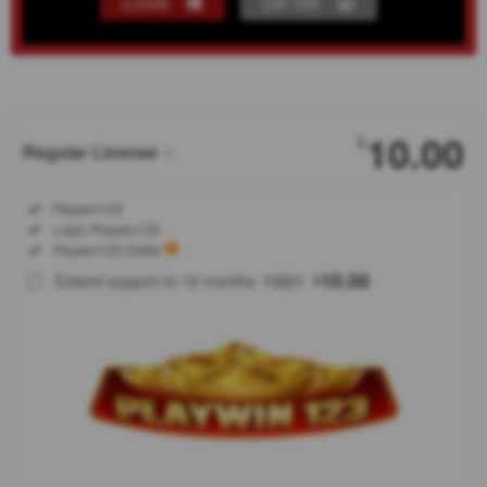
LOGIN
DAFTAR
Show More
10.00
$
Regular License
Regular
Included:
Playwin123
License
Included:
Login Playwin123
SELECTED
Included:
Playwin123 Daftar
88
$
981
10.00
Extend support to 12 months
$
$
Playwin123
adalah
sebuah
platform
yang
menyediakan
apk slot 88
gacor yang
paling viral