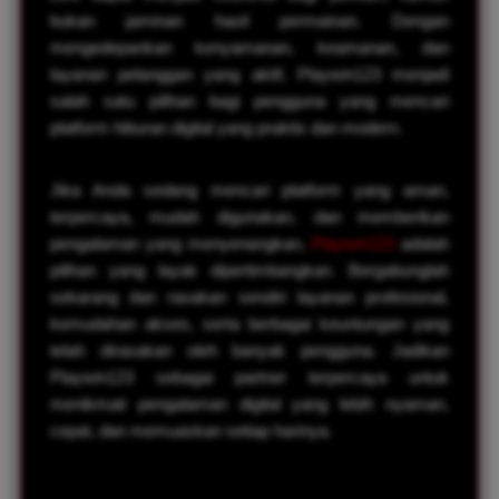
mengedepankan kenyamanan, keamanan, dan
layanan pelanggan yang aktif, Playwin123 menjadi
salah satu pilihan bagi pengguna yang mencari
platform hiburan digital yang praktis dan modern.
Jika Anda sedang mencari platform yang aman,
terpercaya, mudah digunakan, dan memberikan
pengalaman yang menyenangkan,
Playwin123
adalah
pilihan yang layak dipertimbangkan. Bergabunglah
sekarang dan rasakan sendiri layanan profesional,
kemudahan akses, serta berbagai keuntungan yang
telah dirasakan oleh banyak pengguna. Jadikan
Playwin123 sebagai partner terpercaya untuk
menikmati pengalaman digital yang lebih nyaman,
cepat, dan memuaskan setiap harinya.
Pertanyaan Seputar