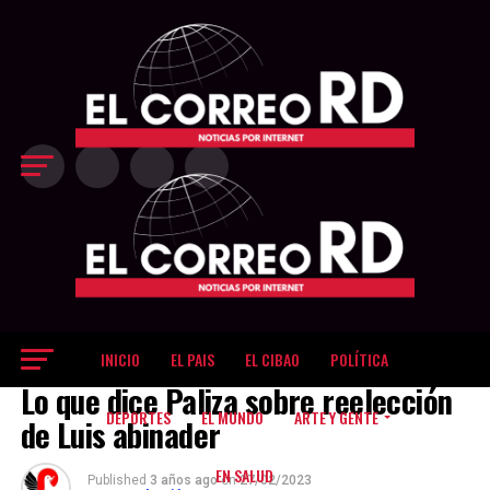
Exit mobile version
INICIO
EL PAIS
EL CIBAO
POLÍTICA
NOTICIAS
Lo que dice Paliza sobre reelección
DEPORTES
EL MUNDO
ARTE Y GENTE
de Luis abinader
EN SALUD
Published
3 años ago
on
27/02/2023