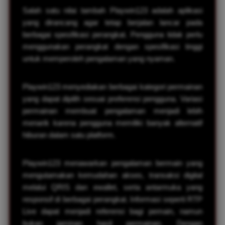
yang dirancang agar tetap berjalan lancar pada
berbagai spesifikasi perangkat. Pengguna tidak perlu
menggunakan perangkat dengan spesifikasi tinggi
untuk memperoleh pengalaman yang nyaman.
Playwin123 menyediakan berbagai kategori permainan
yang dapat dipilih sesuai preferensi pengguna. Variasi
permainan membuat pengalaman menjadi lebih
menarik karena pengguna memiliki banyak alternatif
hiburan dalam satu platform.
Playwin123 menawarkan pengalaman bermain yang
mengutamakan kemudahan akses, transaksi digital
melalui QRIS dan ewallet, serta antarmuka yang
responsif di berbagai perangkat. Informasi seperti RTP
Live dapat menjadi referensi bagi pemain, namun
bukan jaminan hasil permainan. Dengan
mengedepankan kenyamanan, keamanan, dan