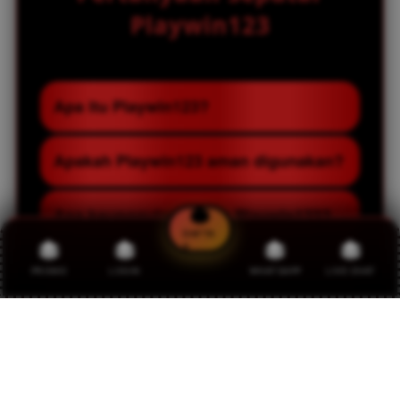
Playwin123
Apa itu Playwin123?
Playwin123 adalah platform yang
Apakah Playwin123 aman digunakan?
mengutamakan keamanan, kemudahan
akses, dan layanan profesional agar
Ya, Playwin123 menerapkan sistem
Apa keunggulan utama Playwin123?
pengguna memperoleh pengalaman
keamanan yang diperbarui secara berkala
digital yang nyaman serta berkualitas
sehingga aktivitas pengguna tetap
DAFTA
Keunggulannya meliputi akses cepat,
R
Apakah Playwin123 mudah diakses?
setiap saat.
terlindungi dan dapat dilakukan dengan
tampilan responsif, sistem stabil, layanan
PROMO
LOGIN
WHATSAPP
LIVE CHAT
lebih nyaman.
ramah, serta pengalaman penggunaan
Tentu. Platform dirancang agar dapat
Bagaimana kualitas layanan
yang sederhana namun tetap berkualitas.
digunakan dengan mudah melalui
Playwin123?
perangkat desktop maupun smartphone
tanpa mengurangi kenyamanan
Tim layanan siap membantu dengan
pengguna.
respons yang cepat sehingga setiap