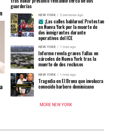
tras hallar presunto fentanilo cerca de dos
guarderías
n
NEW YORK
3 semanas ago
¡Las calles hablaron! Protestan
en Nueva York por la muerte de
dos inmigrantes durante
operativos del ICE
NEW YORK
1 mes ago
Informe revela graves fallas en
cárceles de Nueva York tras la
muerte de dos reclusos
NEW YORK
1 mes ago
Tragedia en El Bronx que involucra
ia
conocido barbero dominicano
MORE NEW YORK