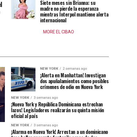
Siete meses sin Brianna: su
l
madre no pierde la esperanza
e
mientras Interpol mantiene alerta
internacional
MORE EL CIBAO
NEW YORK
2 semanas ago
¡Alerta en Manhattan! Investigan
dos apuñalamientos como posibles
crímenes de odio en Nueva York
NEW YORK
3 semanas ago
¡Nueva York y República Dominicana estrechan
lazos! Legisladores realizarán su quinta misión
oficial al país
NEW YORK
3 semanas ago
¡Alarma en Nueva York! Arrestan a un dominicano