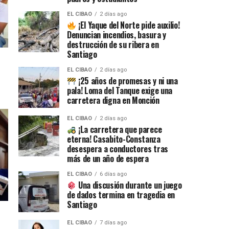
EL CIBAO
2 días ago
¡El Yaque del Norte pide auxilio!
Denuncian incendios, basura y
destrucción de su ribera en
Santiago
EL CIBAO
2 días ago
¡25 años de promesas y ni una
pala! Loma del Tanque exige una
carretera digna en Monción
EL CIBAO
2 días ago
¡La carretera que parece
eterna! Casabito-Constanza
desespera a conductores tras
más de un año de espera
EL CIBAO
6 días ago
Una discusión durante un juego
de dados termina en tragedia en
Santiago
EL CIBAO
7 días ago