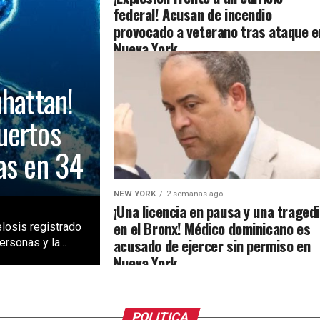
federal! Acusan de incendio
provocado a veterano tras ataque e
Nueva York
nhattan!
uertos
as en 34
NEW YORK
2 semanas ago
¡Una licencia en pausa y una traged
en el Bronx! Médico dominicano es
losis registrado
acusado de ejercer sin permiso en
rsonas y la...
Nueva York
POLITICA