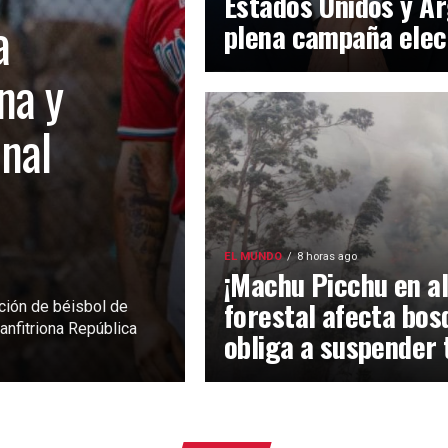
Estados Unidos y Ar
a
plena campaña elec
na y
inal
EL MUNDO
8 horas ago
¡Machu Picchu en al
forestal afecta bos
ción de béisbol de
anfitriona República
obliga a suspender 