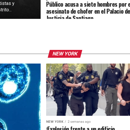
Público acusa a siete hombres por e
tistas y
asesinato de chofer en el Palacio d
rito...
Justicia de Santiago
NEW YORK
NEW YORK
2 semanas ago
¡Explosión frente a un edificio