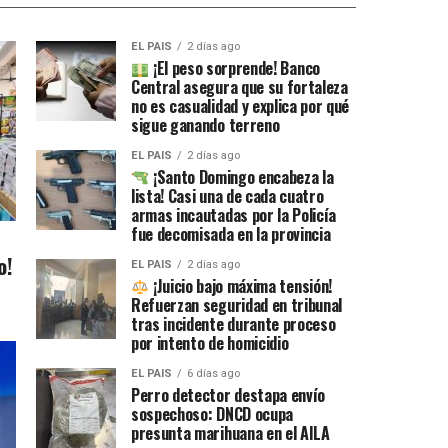
EL PAIS
2 días ago
¡El peso sorprende! Banco
Central asegura que su fortaleza
no es casualidad y explica por qué
sigue ganando terreno
EL PAIS
2 días ago
¡Santo Domingo encabeza la
lista! Casi una de cada cuatro
armas incautadas por la Policía
fue decomisada en la provincia
o!
EL PAIS
2 días ago
¡Juicio bajo máxima tensión!
Refuerzan seguridad en tribunal
tras incidente durante proceso
por intento de homicidio
EL PAIS
6 días ago
Perro detector destapa envío
sospechoso: DNCD ocupa
presunta marihuana en el AILA