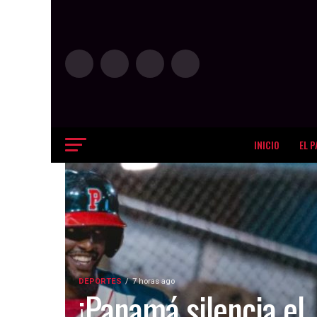
INICIO
EL P
DEPORTES
7 horas ago
¡Panamá silencia el