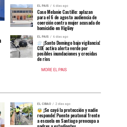
EL PAIS
6 días ago
Caso Melanie Castillo: aplazan
para el 6 de agosto audiencia de
coerción contra mujer acusada de
homicidio en Higüey
EL PAIS
6 días ago
a
¡Santo Domingo bajo vigilancia!
COE activa alerta verde por
posibles inundaciones y crecidas
de ríos
MORE EL PAIS
EL CIBAO
2 días ago
¡Se cayó la protección y nadie
responde! Puente peatonal frente
a escuela en Santiago preocupa a
padres y estudiantes