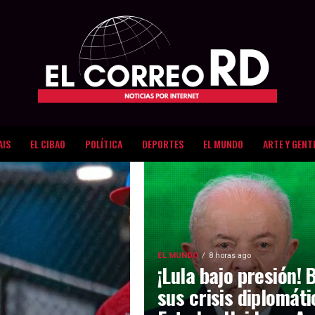
AIS
EL CIBAO
POLÍTICA
DEPORTES
EL MUNDO
ARTE Y GENT
EL MUNDO
8 horas ago
¡Lula bajo presión! 
sus crisis diplomát