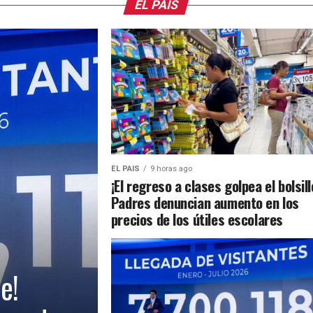
EL PAIS
EL PAIS
9 horas ago
¡El regreso a clases golpea el bolsill
Padres denuncian aumento en los
precios de los útiles escolares
e!