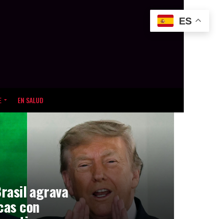
ES
E
EN SALUD
Brasil agrava
icas con