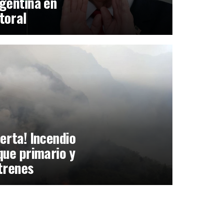
gentina en
toral
erta! Incendio
que primario y
trenes