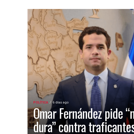
POLÍTICA
6 días ago
Omar Fernández pide “
dura” contra traficante