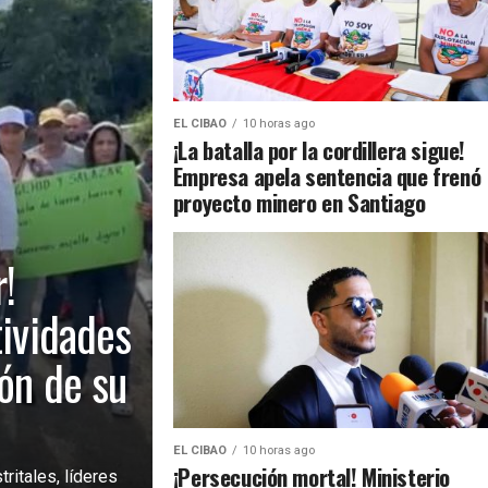
EL CIBAO
10 horas ago
¡La batalla por la cordillera sigue!
Empresa apela sentencia que frenó
proyecto minero en Santiago
!
tividades
ión de su
EL CIBAO
10 horas ago
¡Persecución mortal! Ministerio
ritales, líderes