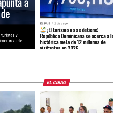
apunta a
 de
EL PAIS
2 días ago
¡El turismo no se detiene!
República Dominicana se acerca a l
 turistas y
histórica meta de 12 millones de
meros siete...
visitantes en 2026
EL CIBAO