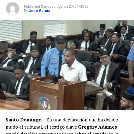
Published
3 meses ago
on
27/04/2026
By
Jose Garcia
Santo Domingo
– En una declaración que ha dejado
mudo al tribunal, el testigo clave
Gregory Adames
reveló detalles estremecedores sobre el estado de la