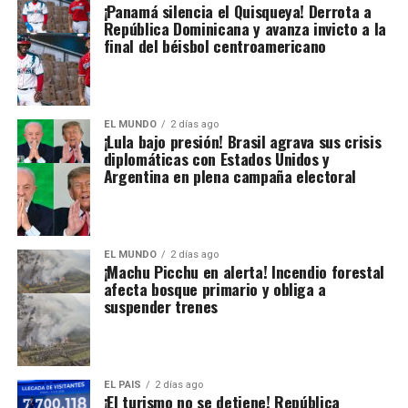
¡Panamá silencia el Quisqueya! Derrota a
República Dominicana y avanza invicto a la
final del béisbol centroamericano
EL MUNDO
2 días ago
¡Lula bajo presión! Brasil agrava sus crisis
diplomáticas con Estados Unidos y
Argentina en plena campaña electoral
EL MUNDO
2 días ago
¡Machu Picchu en alerta! Incendio forestal
afecta bosque primario y obliga a
suspender trenes
EL PAIS
2 días ago
¡El turismo no se detiene! República