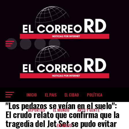
Exit mobile version
INICIO
EL PAIS
EL CIBAO
POLÍTICA
EL PAIS
"Los pedazos se veían en el suelo":
DEPORTES
EL MUNDO
ARTE Y GENTE
El crudo relato que confirma que la
tragedia del Jet Set se pudo evitar
EN SALUD