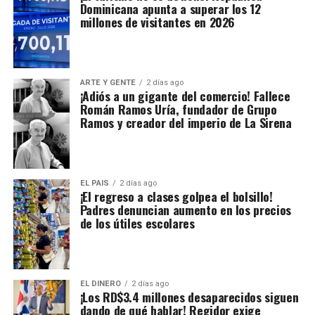
Dominicana apunta a superar los 12
millones de visitantes en 2026
ARTE Y GENTE
2 días ago
¡Adiós a un gigante del comercio! Fallece
Román Ramos Uría, fundador de Grupo
Ramos y creador del imperio de La Sirena
EL PAIS
2 días ago
¡El regreso a clases golpea el bolsillo!
Padres denuncian aumento en los precios
de los útiles escolares
EL DINERO
2 días ago
¡Los RD$3.4 millones desaparecidos siguen
dando de qué hablar! Regidor exige