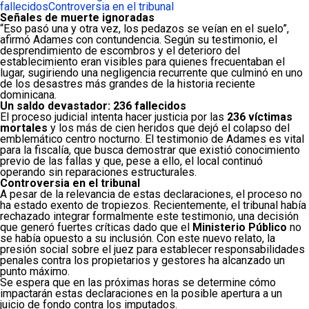
fallecidos
Controversia en el tribunal
Señales de muerte ignoradas
“Eso pasó una y otra vez, los pedazos se veían en el suelo”,
afirmó Adames con contundencia. Según su testimonio, el
desprendimiento de escombros y el deterioro del
establecimiento eran visibles para quienes frecuentaban el
lugar, sugiriendo una negligencia recurrente que culminó en uno
de los desastres más grandes de la historia reciente
dominicana.
Un saldo devastador: 236 fallecidos
El proceso judicial intenta hacer justicia por las
236 víctimas
mortales
y los más de cien heridos que dejó el colapso del
emblemático centro nocturno.
El testimonio de Adames es vital
para la fiscalía, que busca demostrar que existió conocimiento
previo de las fallas y que, pese a ello, el local continuó
operando sin reparaciones estructurales.
Controversia en el tribunal
A pesar de la relevancia de estas declaraciones, el proceso no
ha estado exento de tropiezos. Recientemente, el tribunal había
rechazado integrar formalmente este testimonio, una decisión
que generó fuertes críticas dado que el
Ministerio Público
no
se había opuesto a su inclusión. Con este nuevo relato, la
presión social sobre el juez para establecer responsabilidades
penales contra los propietarios y gestores ha alcanzado un
punto máximo.
Se espera que en las próximas horas se determine cómo
impactarán estas declaraciones en la posible apertura a un
juicio de fondo contra los imputados.