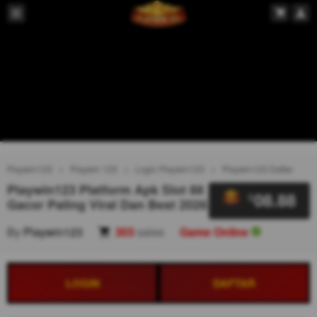
Playwin123
Playwin 123
Login Playwin123
Playwin123 Daftar
Playwin123 Platform Apk Slot 88
08.88
$
Gacor Paling Viral Dan Best 2026
By
Playwin123
303
sales
Game Online
LOGIN
DAFTAR