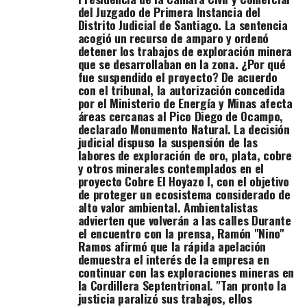
en las calles en
del Juzgado de Primera Instancia del
cuestión de
Distrito Judicial de Santiago. La sentencia
días", declaró el
acogió un recurso de amparo y ordenó
sacerdote.
detener los trabajos de exploración minera
Gobierno
que se desarrollaban en la zona. ¿Por qué
reafirma
fue suspendido el proyecto? De acuerdo
compromiso de
con el tribunal, la autorización concedida
proteger la zona
por el Ministerio de Energía y Minas afecta
Los integrantes
áreas cercanas al Pico Diego de Ocampo,
de Unidos
declarado Monumento Natural. La decisión
Somos Más
judicial dispuso la suspensión de las
presentaron un
labores de exploración de oro, plata, cobre
documento
y otros minerales contemplados en el
enviado por el
proyecto Cobre El Hoyazo I, con el objetivo
Ministerio de
de proteger un ecosistema considerado de
Energía y Minas,
alto valor ambiental. Ambientalistas
en el que, según
advierten que volverán a las calles Durante
explicaron, el
el encuentro con la prensa, Ramón "Nino"
Gobierno
Ramos afirmó que la rápida apelación
ratifica su
demuestra el interés de la empresa en
compromiso de
continuar con las exploraciones mineras en
no autorizar
la Cordillera Septentrional. "Tan pronto la
actividades de
justicia paralizó sus trabajos, ellos
exploración ni