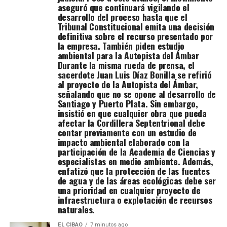
movimiento
aseguró que continuará vigilando el
aseguró que
desarrollo del proceso hasta que el
continuará
Tribunal Constitucional emita una decisión
vigilando el
definitiva sobre el recurso presentado por
desarrollo del
la empresa. También piden estudio
proceso hasta
ambiental para la Autopista del Ámbar
que el Tribunal
Durante la misma rueda de prensa, el
Constitucional
sacerdote Juan Luis Díaz Bonilla se refirió
emita una
al proyecto de la Autopista del Ámbar,
decisión
señalando que no se opone al desarrollo de
definitiva sobre
Santiago y Puerto Plata. Sin embargo,
el recurso
insistió en que cualquier obra que pueda
presentado por
afectar la Cordillera Septentrional debe
la empresa.
contar previamente con un estudio de
También piden
impacto ambiental elaborado con la
estudio
participación de la Academia de Ciencias y
ambiental para
especialistas en medio ambiente. Además,
la Autopista del
enfatizó que la protección de las fuentes
Ámbar Durante
de agua y de las áreas ecológicas debe ser
la misma rueda
una prioridad en cualquier proyecto de
de prensa, el
infraestructura o explotación de recursos
sacerdote Juan
naturales.
Luis Díaz Bonilla
se refirió al
EL CIBAO
7 minutos ago