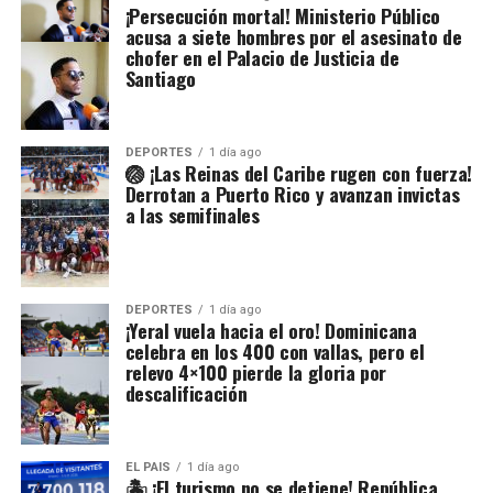
proyecto de la
¡Persecución mortal! Ministerio Público
Autopista del
acusa a siete hombres por el asesinato de
Ámbar,
chofer en el Palacio de Justicia de
señalando que
Santiago
no se opone al
desarrollo de
Santiago y
Puerto Plata.
DEPORTES
1 día ago
🏐 ¡Las Reinas del Caribe rugen con fuerza!
Sin embargo,
Derrotan a Puerto Rico y avanzan invictas
insistió en que
a las semifinales
cualquier obra
que pueda
afectar la
Cordillera
Septentrional
DEPORTES
1 día ago
debe contar
¡Yeral vuela hacia el oro! Dominicana
previamente con
celebra en los 400 con vallas, pero el
un estudio de
relevo 4×100 pierde la gloria por
impacto
descalificación
ambiental
elaborado con la
participación de
la Academia de
EL PAIS
1 día ago
🏝️ ¡El turismo no se detiene! República
Ciencias y