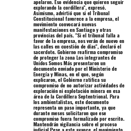
apelaron. Eso evidencia que quieren seguir
explotación
explorando la cordillera", expresó.
minera en esa
Asimismo, advirtió que si el Tribunal
área de la
Constitucional favorece a la empresa, el
Cordillera
movimiento convocará nuevas
Septentrional.
manifestaciones en Santiago y otras
Para los
provincias del país. "Si el tribunal falla a
ambientalistas,
favor de la empresa, nos verán de nuevo en
este documento
las calles en cuestión de días", declaró el
representa un
sacerdote. Gobierno reafirma compromiso
paso
de proteger la zona Los integrantes de
importante, ya
Unidos Somos Más presentaron un
que durante
documento enviado por el Ministerio de
meses
Energía y Minas, en el que, según
solicitaron que
explicaron, el Gobierno ratifica su
ese compromiso
compromiso de no autorizar actividades de
fuera
exploración ni explotación minera en esa
formalizado por
área de la Cordillera Septentrional. Para
escrito.
los ambientalistas, este documento
Mantendrán
representa un paso importante, ya que
vigilancia sobre
durante meses solicitaron que ese
el proceso
compromiso fuera formalizado por escrito.
judicial Pese a
Mantendrán vigilancia sobre el proceso
este avance, el
judicial Pese a este avance, el movimiento