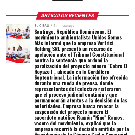
Eso evidencia
que quieren
seguir
ARTICULOS RECIENTES
explorando la
cordillera",
EL CIBAO
1 minuto ago
Santiago, República Dominicana. El
expresó.
movimiento ambientalista Unidos Somos
Asimismo,
Más informó que la empresa Vertrixi
advirtió que si
Holding SRL presentó un recurso de
el Tribunal
apelación ante el Tribunal Constitucional
Constitucional
contra la sentencia que ordenó la
favorece a la
paralización del proyecto minero "Cobre El
empresa, el
Hoyazo I", ubicado en la Cordillera
movimiento
Septentrional. La información fue ofrecida
convocará
durante una rueda de prensa, donde
nuevas
representantes del colectivo reiteraron
manifestaciones
que el proceso judicial continúa y que
en Santiago y
permanecerán atentos a la decisión de las
otras provincias
autoridades. Empresa busca revocar la
del país. "Si el
suspensión del proyecto minero El
tribunal falla a
sacerdote católico Ramón "Nino" Ramos,
favor de la
vocero del movimiento, explicó que la
empresa, nos
empresa recurrió la decisión emitida por la
verán de nuevo
Presidencia de la Cámara Civil y Comercial