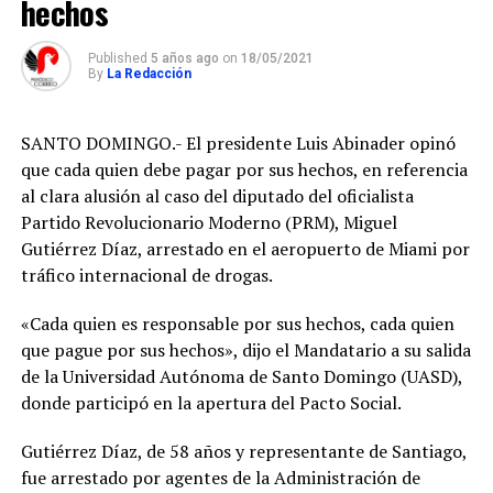
hechos
Juzgado de
Primera
Instancia del
Published
5 años ago
on
18/05/2021
Distrito Judicial
By
La Redacción
de Santiago. La
sentencia
acogió un
SANTO DOMINGO.- El presidente Luis Abinader opinó
recurso de
que cada quien debe pagar por sus hechos, en referencia
amparo y ordenó
al clara alusión al caso del diputado del oficialista
detener los
trabajos de
Partido Revolucionario Moderno (PRM), Miguel
exploración
Gutiérrez Díaz, arrestado en el aeropuerto de Miami por
minera que se
tráfico internacional de drogas.
desarrollaban en
la zona. ¿Por
«Cada quien es responsable por sus hechos, cada quien
qué fue
suspendido el
que pague por sus hechos», dijo el Mandatario a su salida
proyecto? De
de la Universidad Autónoma de Santo Domingo (UASD),
acuerdo con el
donde participó en la apertura del Pacto Social.
tribunal, la
autorización
concedida por el
Gutiérrez Díaz, de 58 años y representante de Santiago,
Ministerio de
fue arrestado por agentes de la Administración de
Energía y Minas