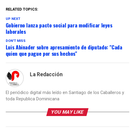
ambiental.
Ambientalistas
RELATED TOPICS:
advierten que
volverán a las
UP NEXT
Gobierno lanza pacto social para modificar leyes
calles Durante
el encuentro con
laborales
la prensa,
Ramón "Nino"
DON'T MISS
Luis Abinader sobre apresamiento de diputado: "Cada
Ramos afirmó
quien que pague por sus hechos"
que la rápida
apelación
demuestra el
interés de la
La Redacción
empresa en
continuar con
las
El periódico digital más leído en Santiago de los Caballeros y
exploraciones
mineras en la
toda Republica Dominicana
Cordillera
Septentrional.
YOU MAY LIKE
"Tan pronto la
justicia paralizó
sus trabajos,
ellos apelaron.