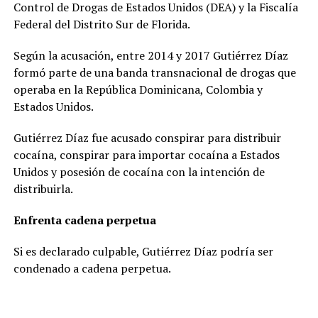
Control de Drogas de Estados Unidos (DEA) y la Fiscalía
afecta áreas
Federal del Distrito Sur de Florida.
cercanas al Pico
Diego de
Ocampo,
Según la acusación, entre 2014 y 2017 Gutiérrez Díaz
declarado
formó parte de una banda transnacional de drogas que
Monumento
operaba en la República Dominicana, Colombia y
Natural. La
Estados Unidos.
decisión judicial
dispuso la
suspensión de
Gutiérrez Díaz fue acusado conspirar para distribuir
las labores de
cocaína, conspirar para importar cocaína a Estados
exploración de
Unidos y posesión de cocaína con la intención de
oro, plata, cobre
y otros
distribuirla.
minerales
contemplados
Enfrenta cadena perpetua
en el proyecto
Cobre El Hoyazo
Si es declarado culpable, Gutiérrez Díaz podría ser
I, con el objetivo
condenado a cadena perpetua.
de proteger un
ecosistema
considerado de
alto valor