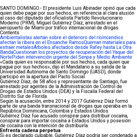
SANTO DOMINGO.- El presidente Luis Abinader opinó que cada
quien debe pagar por sus hechos, en referencia al clara alusión
al caso del diputado del oficialista Partido Revolucionario
Moderno (PRM), Miguel Gutiérrez Díaz, arrestado en el
aeropuerto de Miami por tráfico internacional de drogas.
Contents
Ambientalistas alertan sobre el deterioro del río
Incendios
afectan la ribera en el Ensanche Ramos
Queman materiales para
extraer metales
Árboles afectados desde Rafey hasta La Otra
Banda
Cuestionan los proyectos de recuperación del Yaque del
Norte
Piden intervención urgente del Senpa y Medio Ambiente
«Cada quien es responsable por sus hechos, cada quien que
pague por sus hechos», dijo el Mandatario a su salida de la
Universidad Autónoma de Santo Domingo (UASD), donde
participó en la apertura del Pacto Social.
Gutiérrez Díaz, de 58 años y representante de Santiago, fue
arrestado por agentes de la Administración de Control de
Drogas de Estados Unidos (DEA) y la Fiscalía Federal del
Distrito Sur de Florida.
Según la acusación, entre 2014 y 2017 Gutiérrez Díaz formó
parte de una banda transnacional de drogas que operaba en la
República Dominicana, Colombia y Estados Unidos.
Gutiérrez Díaz fue acusado conspirar para distribuir cocaína,
conspirar para importar cocaína a Estados Unidos y posesión
de cocaína con la intención de distribuirla.
Enfrenta cadena perpetua
Si es declarado culpable, Gutiérrez Díaz podría ser condenado a