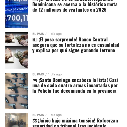
Dominicana se acerca a la histórica meta
especialistas en
de 12 millones de visitantes en 2026
medio ambiente.
Además,
enfatizó que la
protección de
las fuentes de
EL PAIS
1 día ago
agua y de las
💵 ¡El peso sorprende! Banco Central
áreas
asegura que su fortaleza no es casualidad
ecológicas debe
y explica por qué sigue ganando terreno
ser una
prioridad en
cualquier
proyecto de
infraestructura
EL PAIS
1 día ago
🔫 ¡Santo Domingo encabeza la lista! Casi
o explotación de
una de cada cuatro armas incautadas por
recursos
la Policía fue decomisada en la provincia
naturales.
EL PAIS
1 día ago
⚖️ ¡Juicio bajo máxima tensión! Refuerzan
seguridad en tribunal tras incidente