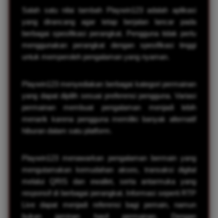
yang dirancang agar tetap berjalan lancar pada
berbagai spesifikasi perangkat. Pengguna tidak perlu
menggunakan perangkat dengan spesifikasi tinggi
untuk memperoleh pengalaman yang nyaman.
Playwin123 menyediakan berbagai kategori permainan
yang dapat dipilih sesuai preferensi pengguna. Variasi
permainan membuat pengalaman menjadi lebih
menarik karena pengguna memiliki banyak alternatif
hiburan dalam satu platform.
Playwin123 menawarkan pengalaman bermain yang
mengutamakan kemudahan akses, transaksi digital
melalui QRIS dan ewallet, serta antarmuka yang
responsif di berbagai perangkat. Informasi seperti RTP
Live dapat menjadi referensi bagi pemain, namun
bukan jaminan hasil permainan. Dengan
mengedepankan kenyamanan, keamanan, dan