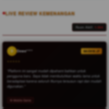
dan paling
the best di
LIVE REVIEW KEMENANGAN
tahun 2026
dengan
bocoran
Room Aktif:
1.554
permainan
yang tepat
dan jitu.
B
Budi****
V
i
e
w
l
i
c
e
n
s
e
d