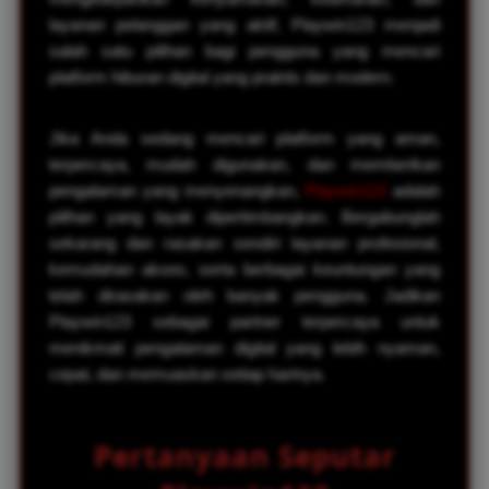
layanan pelanggan yang aktif, Playwin123 menjadi
salah satu pilihan bagi pengguna yang mencari
platform hiburan digital yang praktis dan modern.
Jika Anda sedang mencari platform yang aman,
terpercaya, mudah digunakan, dan memberikan
pengalaman yang menyenangkan,
Playwin123
adalah
pilihan yang layak dipertimbangkan. Bergabunglah
sekarang dan rasakan sendiri layanan profesional,
kemudahan akses, serta berbagai keuntungan yang
telah dirasakan oleh banyak pengguna. Jadikan
Playwin123 sebagai partner terpercaya untuk
menikmati pengalaman digital yang lebih nyaman,
cepat, dan memuaskan setiap harinya.
Pertanyaan Seputar
Playwin123