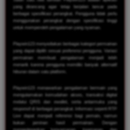
yang dirancang agar tetap berjalan lancar pada
berbagai spesifikasi perangkat. Pengguna tidak perlu
menggunakan perangkat dengan spesifikasi tinggi
untuk memperoleh pengalaman yang nyaman.
Playwin123 menyediakan berbagai kategori permainan
yang dapat dipilih sesuai preferensi pengguna. Variasi
permainan membuat pengalaman menjadi lebih
menarik karena pengguna memiliki banyak alternatif
hiburan dalam satu platform.
Playwin123 menawarkan pengalaman bermain yang
mengutamakan kemudahan akses, transaksi digital
melalui QRIS dan ewallet, serta antarmuka yang
responsif di berbagai perangkat. Informasi seperti RTP
Live dapat menjadi referensi bagi pemain, namun
bukan jaminan hasil permainan. Dengan
mengedepankan kenyamanan, keamanan, dan