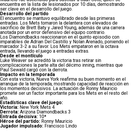
encuentra en la lista de lesionados por 10 días, demostrando
ser clave en el desarrollo del juego.
Desarrollo del partido
El encuentro se mantuvo equilibrado desde las primeras
entradas. Los Mets tomaron la delantera con elevados de
sacrificio de Brett Baty y Jared Young, además de una carrera
anotada por un error defensivo del equipo contrario.
Los Diamondbacks reaccionaron en el quinto episodio con
imparables de Adrian Del Castillo y Nolan Arenado, poniendo el
marcador 3-2 a su favor. Los Mets empataron en la octava
entrada, llevando el juego a entradas extras.
Desde el montículo
Luke Weaver se acreditó la victoria tras retirar sin
complicaciones la parte alta del décimo inning, mientras que
Paul Sewald cargó con la derrota.
Impacto en la temporada
Con esta victoria, Nueva York reafirma su buen momento en el
arranque de la temporada, mostrando capacidad de reacción en
los momentos decisivos. La actuación de Ronny Mauricio
promete ser un factor importante para los Mets en el resto del
año.
Estadísticas clave del juego:
Victoria:
New York Mets 4
Derrota:
Arizona Diamondbacks 3
Entrada decisiva:
10ª
Héroe del partido:
Ronny Mauricio
Jugador impulsado:
Francisco Lindo