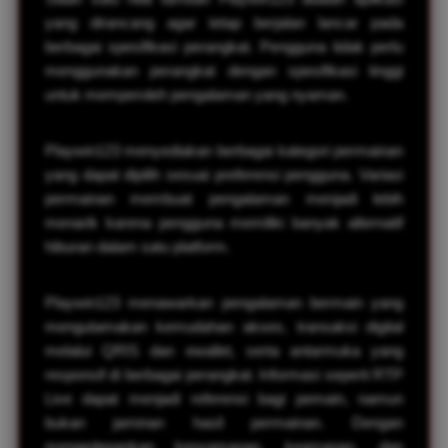
yang dirancang agar tetap berjalan lancar pada
berbagai spesifikasi perangkat. Pengguna tidak perlu
menggunakan perangkat dengan spesifikasi tinggi
untuk memperoleh pengalaman yang nyaman.
Playwin123 menyediakan berbagai kategori permainan
yang dapat dipilih sesuai preferensi pengguna. Variasi
permainan membuat pengalaman menjadi lebih
menarik karena pengguna memiliki banyak alternatif
hiburan dalam satu platform.
Playwin123 menawarkan pengalaman bermain yang
mengutamakan kemudahan akses, transaksi digital
melalui QRIS dan ewallet, serta antarmuka yang
responsif di berbagai perangkat. Informasi seperti RTP
Live dapat menjadi referensi bagi pemain, namun
bukan jaminan hasil permainan. Dengan
mengedepankan kenyamanan, keamanan, dan