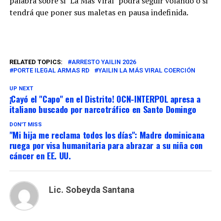
palabra sobre si "La Más Viral" podrá seguir volando o si
tendrá que poner sus maletas en pausa indefinida.
RELATED TOPICS:
ARRESTO YAILIN 2026
PORTE ILEGAL ARMAS RD
YAILIN LA MÁS VIRAL COERCIÓN
UP NEXT
¡Cayó el "Capo" en el Distrito! OCN-INTERPOL apresa a
italiano buscado por narcotráfico en Santo Domingo
DON'T MISS
"Mi hija me reclama todos los días": Madre dominicana
ruega por visa humanitaria para abrazar a su niña con
cáncer en EE. UU.
Lic. Sobeyda Santana