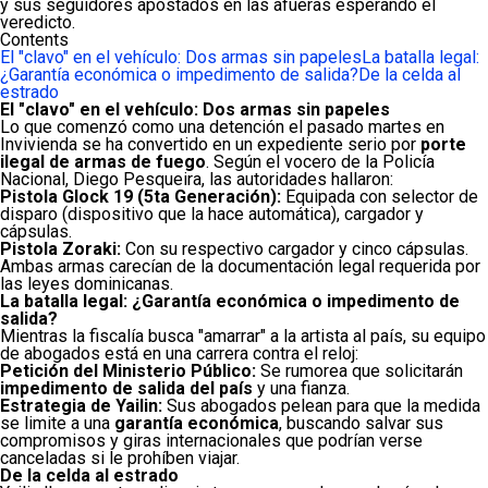
y sus seguidores apostados en las afueras esperando el
veredicto.
Contents
El "clavo" en el vehículo: Dos armas sin papeles
La batalla legal:
¿Garantía económica o impedimento de salida?
De la celda al
estrado
El "clavo" en el vehículo: Dos armas sin papeles
Lo que comenzó como una detención el pasado martes en
Invivienda se ha convertido en un expediente serio por
porte
ilegal de armas de fuego
. Según el vocero de la Policía
Nacional, Diego Pesqueira, las autoridades hallaron:
Pistola Glock 19 (5ta Generación):
Equipada con selector de
disparo (dispositivo que la hace automática), cargador y
cápsulas.
Pistola Zoraki:
Con su respectivo cargador y cinco cápsulas.
Ambas armas carecían de la documentación legal requerida por
las leyes dominicanas.
La batalla legal: ¿Garantía económica o impedimento de
salida?
Mientras la fiscalía busca "amarrar" a la artista al país, su equipo
de abogados está en una carrera contra el reloj:
Petición del Ministerio Público:
Se rumorea que solicitarán
impedimento de salida del país
y una fianza.
Estrategia de Yailin:
Sus abogados pelean para que la medida
se limite a una
garantía económica
, buscando salvar sus
compromisos y giras internacionales que podrían verse
canceladas si le prohíben viajar.
De la celda al estrado