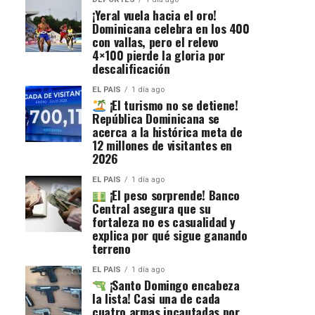
¡Yeral vuela hacia el oro!
Dominicana celebra en los 400
con vallas, pero el relevo
4×100 pierde la gloria por
descalificación
EL PAIS
1 día ago
¡El turismo no se detiene!
República Dominicana se
acerca a la histórica meta de
12 millones de visitantes en
2026
EL PAIS
1 día ago
¡El peso sorprende! Banco
Central asegura que su
fortaleza no es casualidad y
explica por qué sigue ganando
terreno
EL PAIS
1 día ago
¡Santo Domingo encabeza
la lista! Casi una de cada
cuatro armas incautadas por