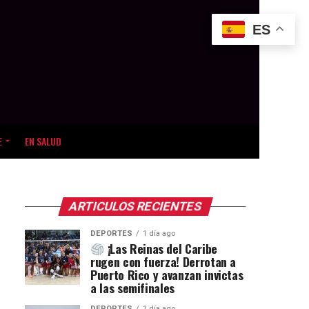
ES
E
EN SALUD
ARTICULOS RECIENTES
DEPORTES
1 día ago
¡Las Reinas del Caribe
rugen con fuerza! Derrotan a
Puerto Rico y avanzan invictas
a las semifinales
DEPORTES
1 día ago