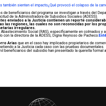
s también sienten el impacto
¿Qué provocó el colapso de la carr
os de beneficiarios del programa se investigan a través del De
olicitud de la Administradora de Subsidios Sociales (ADESS).
tes enviados a la Justicia contienen un reporte considera
das las regiones, las cuales no son reconocidas por los prop
tarias irregulares.
 Abastecimiento Social (RAS), específicamente en colmados y a
o con la directora de la ADESS, Digna Reynoso de Pacheco.
Ent
rro Arias
que en el caso hay implicados propietarios de comer
etiendo a la Justicia cada caso con las pruebas documentales.
il beneficiarios del subsidio han presentado la querella formal 