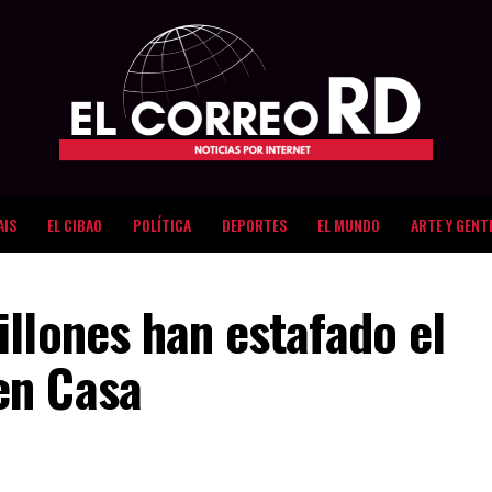
AIS
EL CIBAO
POLÍTICA
DEPORTES
EL MUNDO
ARTE Y GENT
llones han estafado el
en Casa