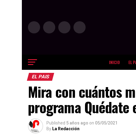
INICIO
EL P
EL PAIS
Mira con cuántos mi
programa Quédate 
Published
5 años ago
on
05/05/2021
By
La Redacción