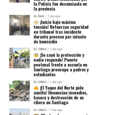
la Policía fue decomisada en
la provincia
EL PAIS
1 día ago
¡Juicio bajo máxima
tensión! Refuerzan seguridad
en tribunal tras incidente
durante proceso por intento
de homicidio
EL CIBAO
1 día ago
¡Se cayó la protección y
nadie responde! Puente
peatonal frente a escuela en
Santiago preocupa a padres y
estudiantes
EL CIBAO
1 día ago
¡El Yaque del Norte pide
auxilio! Denuncian incendios,
basura y destrucción de su
ribera en Santiago
EL CIBAO
1 día ago