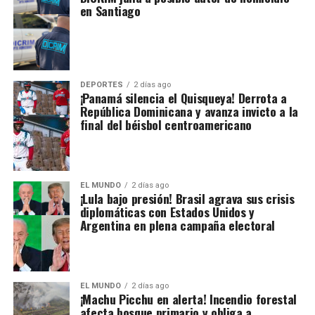
en Santiago
DEPORTES
2 días ago
¡Panamá silencia el Quisqueya! Derrota a
República Dominicana y avanza invicto a la
final del béisbol centroamericano
EL MUNDO
2 días ago
¡Lula bajo presión! Brasil agrava sus crisis
diplomáticas con Estados Unidos y
Argentina en plena campaña electoral
EL MUNDO
2 días ago
¡Machu Picchu en alerta! Incendio forestal
afecta bosque primario y obliga a