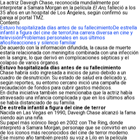
La actriz Daveigh Chase, reconocida mundialmente por
interpretar a Samara Morgan en la película
El Aro
, falleció a los
35 años en un hospital de Los Ángeles, según confirmó su
pareja al portal TMZ.
Contents
Estuvo hospitalizada días antes de su fallecimiento
De estrella
infantil a figura del cine de terror
Una carrera diversa en cine y
televisión
Problemas personales en sus últimos
años
Reacciones y silencio familiar
De acuerdo con la información difundida, la causa de muerte
estaría relacionada con meningitis combinada con una infección
en la sangre, lo que derivó en complicaciones sépticas y el
colapso de varios órganos.
Estuvo hospitalizada días antes de su fallecimiento
Chase habría sido ingresada a inicios de junio debido a un
cuadro de desnutrición. Su estado de salud era delicado y,
según reportes, su entorno cercano inició una campaña de
recaudación de fondos para cubrir gastos médicos.
En dicha iniciativa también se mencionaba que la actriz había
atravesado una infancia complicada y que en los últimos años
se había distanciado de su familia.
De estrella infantil a figura del cine de terror
Nacida en Las Vegas en 1990, Daveigh Chase alcanzó la fama
siendo aún una niña.
Su papel más icónico llegó en 2002 con The Ring, donde
interpretó a Samara Morgan, personaje que se convirtió en uno
de los íconos más reconocidos del cine de terror moderno.
Ese mismo año también prestó su voz a Lilo en la película