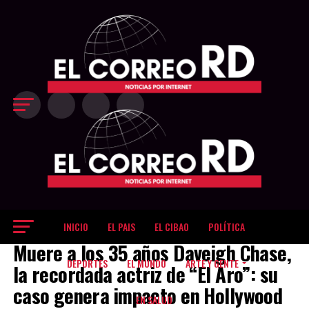
Exit mobile version
INICIO
EL PAIS
EL CIBAO
POLÍTICA
ARTE Y GENTE
Muere a los 35 años Daveigh Chase,
DEPORTES
EL MUNDO
ARTE Y GENTE
la recordada actriz de “El Aro”: su
caso genera impacto en Hollywood
EN SALUD