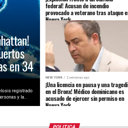
federal! Acusan de incendio
provocado a veterano tras ataque e
Nueva York
nhattan!
uertos
as en 34
NEW YORK
2 semanas ago
¡Una licencia en pausa y una traged
en el Bronx! Médico dominicano es
losis registrado
acusado de ejercer sin permiso en
rsonas y la...
Nueva York
POLITICA