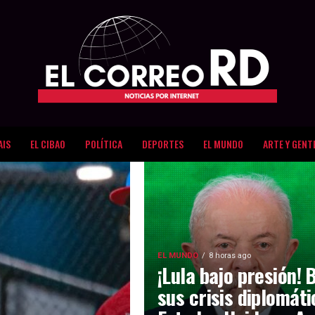
AIS
EL CIBAO
POLÍTICA
DEPORTES
EL MUNDO
ARTE Y GENT
EL MUNDO
8 horas ago
¡Lula bajo presión! 
sus crisis diplomát