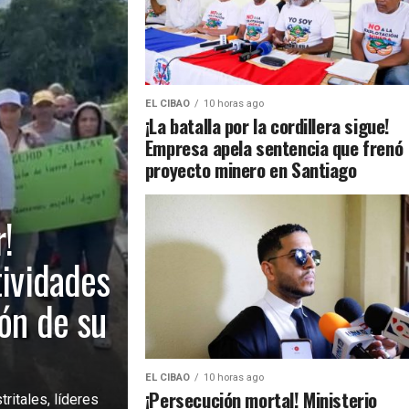
EL CIBAO
10 horas ago
¡La batalla por la cordillera sigue!
Empresa apela sentencia que frenó
proyecto minero en Santiago
!
tividades
ión de su
EL CIBAO
10 horas ago
¡Persecución mortal! Ministerio
ritales, líderes