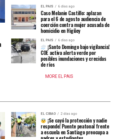
EL PAIS
6 días ago
Caso Melanie Castillo: aplazan
para el 6 de agosto audiencia de
coerción contra mujer acusada de
homicidio en Higüey
EL PAIS
6 días ago
a
¡Santo Domingo bajo vigilancia!
COE activa alerta verde por
posibles inundaciones y crecidas
de ríos
MORE EL PAIS
EL CIBAO
2 días ago
¡Se cayó la protección y nadie
responde! Puente peatonal frente
a escuela en Santiago preocupa a
padres y estudiantes