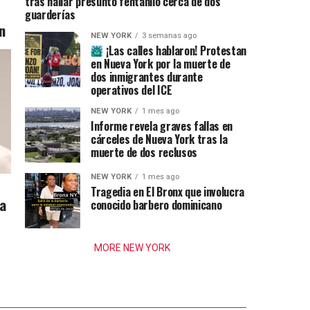
tras hallar presunto fentanilo cerca de dos
guarderías
n
NEW YORK
3 semanas ago
¡Las calles hablaron! Protestan
en Nueva York por la muerte de
dos inmigrantes durante
operativos del ICE
NEW YORK
1 mes ago
Informe revela graves fallas en
cárceles de Nueva York tras la
muerte de dos reclusos
NEW YORK
1 mes ago
Tragedia en El Bronx que involucra
ia
conocido barbero dominicano
MORE NEW YORK