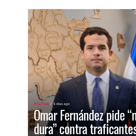
POLÍTICA
6 días ago
Omar Fernández pide “
dura” contra traficante