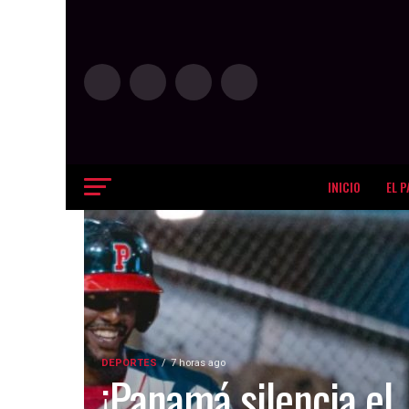
INICIO
EL P
DEPORTES
7 horas ago
¡Panamá silencia el