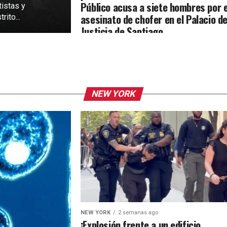
Público acusa a siete hombres por e
tistas y
asesinato de chofer en el Palacio d
rito...
Justicia de Santiago
NEW YORK
NEW YORK
2 semanas ago
¡Explosión frente a un edificio