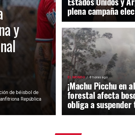
Estados Unidos y Ar
a
plena campaña elec
na y
inal
EL MUNDO
8 horas ago
¡Machu Picchu en al
forestal afecta bos
ción de béisbol de
anfitriona República
obliga a suspender 