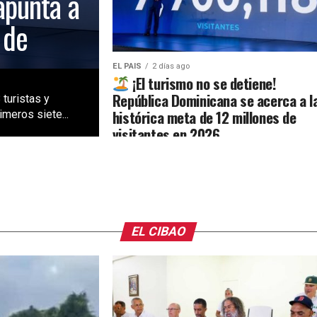
apunta a
 de
EL PAIS
2 días ago
¡El turismo no se detiene!
República Dominicana se acerca a l
 turistas y
histórica meta de 12 millones de
meros siete...
visitantes en 2026
EL CIBAO