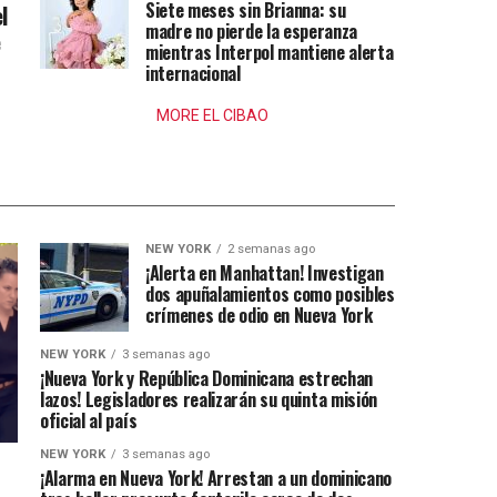
Siete meses sin Brianna: su
l
madre no pierde la esperanza
e
mientras Interpol mantiene alerta
internacional
MORE EL CIBAO
NEW YORK
2 semanas ago
¡Alerta en Manhattan! Investigan
dos apuñalamientos como posibles
crímenes de odio en Nueva York
NEW YORK
3 semanas ago
¡Nueva York y República Dominicana estrechan
lazos! Legisladores realizarán su quinta misión
oficial al país
NEW YORK
3 semanas ago
¡Alarma en Nueva York! Arrestan a un dominicano