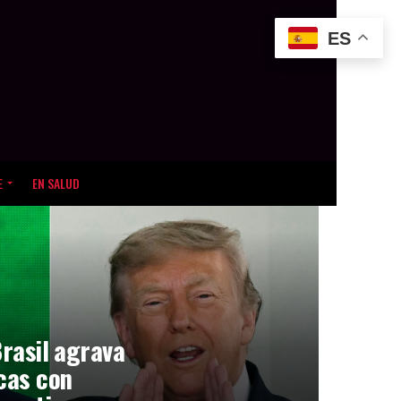
ES
E
EN SALUD
Brasil agrava
icas con