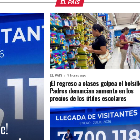
EL PAIS
EL PAIS
9 horas ago
¡El regreso a clases golpea el bolsill
Padres denuncian aumento en los
precios de los útiles escolares
e!