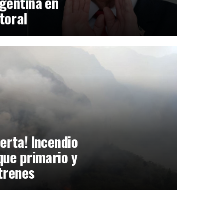
gentina en
toral
erta! Incendio
que primario y
trenes