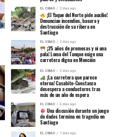
EL CIBAO
2 días ago
¡El Yaque del Norte pide auxilio!
Denuncian incendios, basura y
destrucción de su ribera en
Santiago
EL CIBAO
2 días ago
¡25 años de promesas y ni una
pala! Loma del Tanque exige una
carretera digna en Monción
EL CIBAO
2 días ago
¡La carretera que parece
eterna! Casabito-Constanza
desespera a conductores tras
más de un año de espera
EL CIBAO
6 días ago
Una discusión durante un juego
de dados termina en tragedia en
Santiago
EL CIBAO
7 días ago