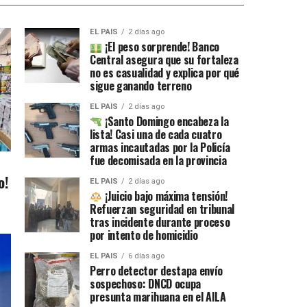
EL PAIS
2 días ago
¡El peso sorprende! Banco
Central asegura que su fortaleza
no es casualidad y explica por qué
sigue ganando terreno
EL PAIS
2 días ago
¡Santo Domingo encabeza la
lista! Casi una de cada cuatro
armas incautadas por la Policía
fue decomisada en la provincia
o!
EL PAIS
2 días ago
¡Juicio bajo máxima tensión!
Refuerzan seguridad en tribunal
tras incidente durante proceso
por intento de homicidio
EL PAIS
6 días ago
Perro detector destapa envío
sospechoso: DNCD ocupa
presunta marihuana en el AILA