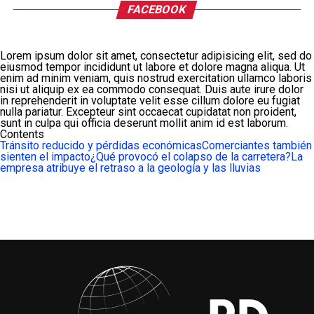
FACEBOOK
Lorem ipsum dolor sit amet, consectetur adipisicing elit, sed do
eiusmod tempor incididunt ut labore et dolore magna aliqua. Ut
enim ad minim veniam, quis nostrud exercitation ullamco laboris
nisi ut aliquip ex ea commodo consequat. Duis aute irure dolor
in reprehenderit in voluptate velit esse cillum dolore eu fugiat
nulla pariatur. Excepteur sint occaecat cupidatat non proident,
sunt in culpa qui officia deserunt mollit anim id est laborum.
Contents
Tránsito reducido y pérdidas económicas
Comerciantes también
sienten el impacto
¿Qué provocó el colapso de la carretera?
La
empresa atribuye el retraso a la geología y las lluvias