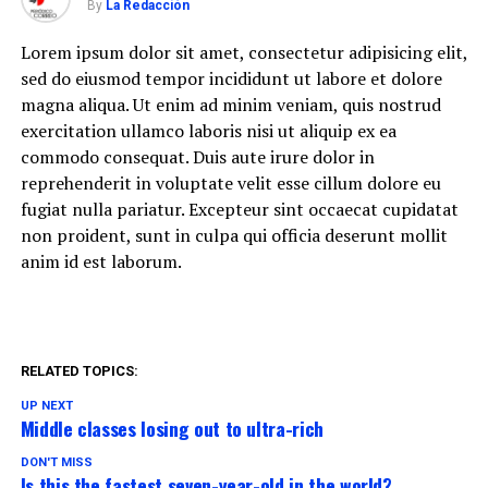
By
La Redacción
Lorem ipsum dolor sit amet, consectetur adipisicing elit,
sed do eiusmod tempor incididunt ut labore et dolore
magna aliqua. Ut enim ad minim veniam, quis nostrud
exercitation ullamco laboris nisi ut aliquip ex ea
commodo consequat. Duis aute irure dolor in
reprehenderit in voluptate velit esse cillum dolore eu
fugiat nulla pariatur. Excepteur sint occaecat cupidatat
non proident, sunt in culpa qui officia deserunt mollit
anim id est laborum.
RELATED TOPICS:
UP NEXT
Middle classes losing out to ultra-rich
DON'T MISS
Is this the fastest seven-year-old in the world?