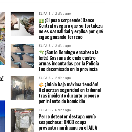
EL PAIS
2 días ago
¡El peso sorprende! Banco
Central asegura que su fortaleza
no es casualidad y explica por qué
sigue ganando terreno
EL PAIS
2 días ago
¡Santo Domingo encabeza la
lista! Casi una de cada cuatro
armas incautadas por la Policía
fue decomisada en la provincia
o!
EL PAIS
2 días ago
¡Juicio bajo máxima tensión!
Refuerzan seguridad en tribunal
tras incidente durante proceso
por intento de homicidio
EL PAIS
6 días ago
Perro detector destapa envío
sospechoso: DNCD ocupa
presunta marihuana en el AILA