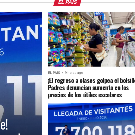
EL PAIS
EL PAIS
9 horas ago
¡El regreso a clases golpea el bolsill
Padres denuncian aumento en los
precios de los útiles escolares
e!