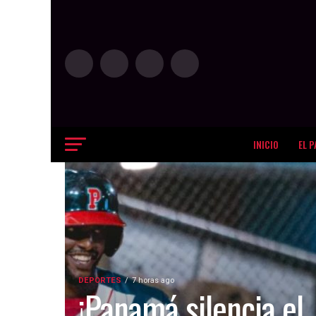
INICIO
EL P
DEPORTES
7 horas ago
¡Panamá silencia el