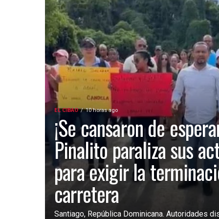
EL CIBAO
10 horas ago
¡Se cansaron de esperar
Pinalito paraliza sus ac
para exigir la terminac
carretera
Santiago, República Dominicana. Autoridades dist