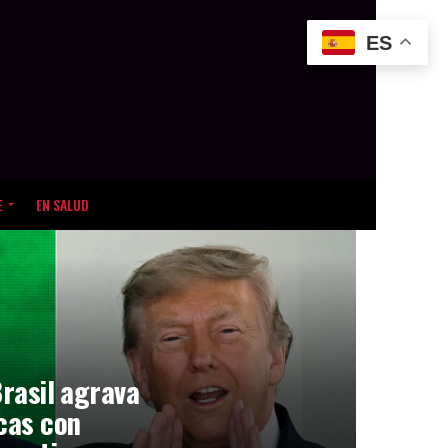
ES
E
EN SALUD
Brasil agrava
icas con