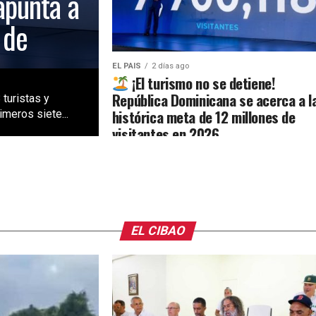
apunta a
 de
EL PAIS
2 días ago
¡El turismo no se detiene!
República Dominicana se acerca a l
 turistas y
histórica meta de 12 millones de
meros siete...
visitantes en 2026
EL CIBAO