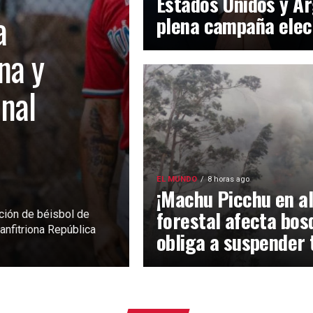
Estados Unidos y Ar
a
plena campaña elec
na y
inal
EL MUNDO
8 horas ago
¡Machu Picchu en al
forestal afecta bos
ción de béisbol de
anfitriona República
obliga a suspender 