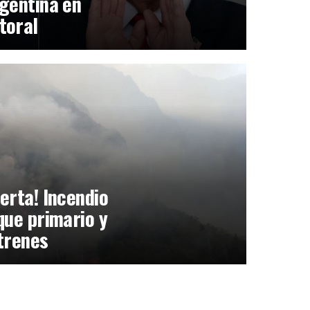
gentina en
toral
erta! Incendio
que primario y
trenes