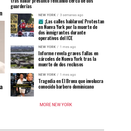
tras hallar presunto fentanilo cerca de dos
guarderías
n
NEW YORK
3 semanas ago
¡Las calles hablaron! Protestan
en Nueva York por la muerte de
dos inmigrantes durante
operativos del ICE
NEW YORK
1 mes ago
Informe revela graves fallas en
cárceles de Nueva York tras la
muerte de dos reclusos
NEW YORK
1 mes ago
Tragedia en El Bronx que involucra
ia
conocido barbero dominicano
MORE NEW YORK