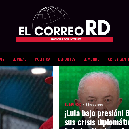
AIS
EL CIBAO
POLÍTICA
DEPORTES
EL MUNDO
ARTE Y GENT
EL MUNDO
8 horas ago
¡Lula bajo presión! 
sus crisis diplomát