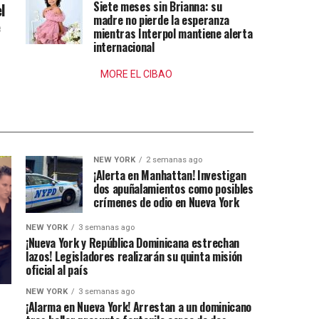
Siete meses sin Brianna: su
l
madre no pierde la esperanza
e
mientras Interpol mantiene alerta
internacional
MORE EL CIBAO
NEW YORK
2 semanas ago
¡Alerta en Manhattan! Investigan
dos apuñalamientos como posibles
crímenes de odio en Nueva York
NEW YORK
3 semanas ago
¡Nueva York y República Dominicana estrechan
lazos! Legisladores realizarán su quinta misión
oficial al país
NEW YORK
3 semanas ago
¡Alarma en Nueva York! Arrestan a un dominicano