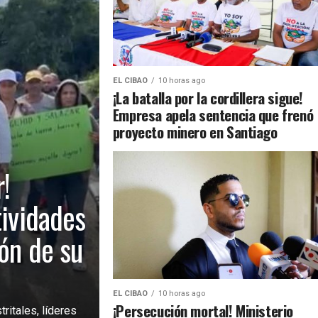
EL CIBAO
10 horas ago
¡La batalla por la cordillera sigue!
Empresa apela sentencia que frenó
proyecto minero en Santiago
!
tividades
ión de su
EL CIBAO
10 horas ago
¡Persecución mortal! Ministerio
ritales, líderes