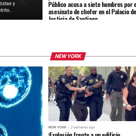
Público acusa a siete hombres por e
tistas y
asesinato de chofer en el Palacio d
rito...
Justicia de Santiago
NEW YORK
NEW YORK
2 semanas ago
¡Explosión frente a un edificio