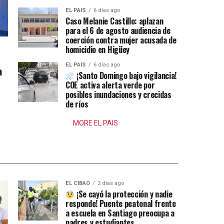
EL PAIS
6 días ago
Caso Melanie Castillo: aplazan
para el 6 de agosto audiencia de
coerción contra mujer acusada de
homicidio en Higüey
EL PAIS
6 días ago
a
¡Santo Domingo bajo vigilancia!
COE activa alerta verde por
posibles inundaciones y crecidas
de ríos
MORE EL PAIS
EL CIBAO
2 días ago
¡Se cayó la protección y nadie
responde! Puente peatonal frente
a escuela en Santiago preocupa a
padres y estudiantes