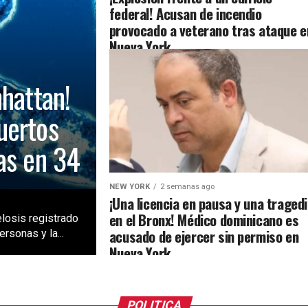
federal! Acusan de incendio
provocado a veterano tras ataque e
Nueva York
nhattan!
uertos
as en 34
NEW YORK
2 semanas ago
¡Una licencia en pausa y una traged
en el Bronx! Médico dominicano es
losis registrado
acusado de ejercer sin permiso en
rsonas y la...
Nueva York
POLITICA