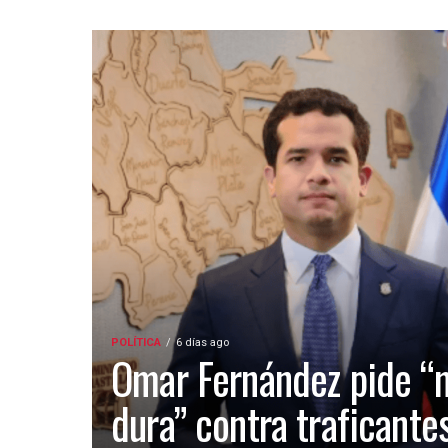
POLÍTICA
6 días ago
Omar Fernández pide “
dura” contra traficante