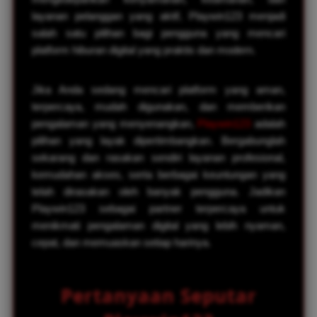
layanan pelanggan yang aktif, Playwin123 menjadi
salah satu pilihan bagi pengguna yang mencari
platform hiburan digital yang praktis dan modern.
Jika Anda sedang mencari platform yang aman,
terpercaya, mudah digunakan, dan memberikan
pengalaman yang menyenangkan,
Playwin123
adalah
pilihan yang layak dipertimbangkan. Bergabunglah
sekarang dan rasakan sendiri layanan profesional,
kemudahan akses, serta berbagai keuntungan yang
telah dirasakan oleh banyak pengguna. Jadikan
Playwin123 sebagai partner terpercaya untuk
menikmati pengalaman digital yang lebih nyaman,
cepat, dan memuaskan setiap harinya.
Pertanyaan Seputar
Playwin123