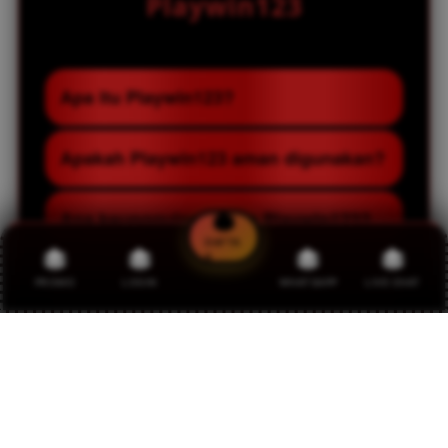
Apa itu Playwin123?
Playwin123 adalah platform yang
Apakah Playwin123 aman digunakan?
mengutamakan keamanan, kemudahan
akses, dan layanan profesional agar
Ya, Playwin123 menerapkan sistem
Apa keunggulan utama Playwin123?
pengguna memperoleh pengalaman
keamanan yang diperbarui secara berkala
digital yang nyaman serta berkualitas
sehingga aktivitas pengguna tetap
DAFTA
Keunggulannya meliputi akses cepat,
R
Apakah Playwin123 mudah diakses?
setiap saat.
terlindungi dan dapat dilakukan dengan
tampilan responsif, sistem stabil, layanan
PROMO
LOGIN
WHATSAPP
LIVE CHAT
lebih nyaman.
ramah, serta pengalaman penggunaan
Tentu. Platform dirancang agar dapat
Bagaimana kualitas layanan
yang sederhana namun tetap berkualitas.
digunakan dengan mudah melalui
Playwin123?
perangkat desktop maupun smartphone
tanpa mengurangi kenyamanan
Tim layanan siap membantu dengan
pengguna.
respons yang cepat sehingga setiap