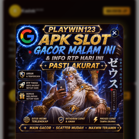
e
t
B
Budi****
MAXWIN JP
a
i
⭐⭐⭐⭐⭐
l
s
"Awalnya hanya ingin mencoba, tetapi sekarang Playwin123
menjadi pilihan utama saya. Navigasinya sederhana,
prosesnya cepat, dan dukungan pelanggan selalu membantu
ketika dibutuhkan."
🎯 Login Playwin123
K
Kadek****
MAXWIN JP
⭐⭐⭐⭐⭐
"Salah satu kelebihan Playwin123 adalah tampilannya yang
ringan dan nyaman di smartphone. Semua fitur berjalan
lancar sehingga aktivitas menjadi lebih efisien dan