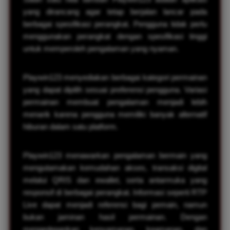
yang dirancang agar tetap berjalan lancar pada
berbagai spesifikasi perangkat. Pengguna tidak perlu
menggunakan perangkat dengan spesifikasi tinggi
untuk memperoleh pengalaman yang nyaman.
Playwin123 menyediakan berbagai kategori permainan
yang dapat dipilih sesuai preferensi pengguna. Variasi
permainan membuat pengalaman menjadi lebih
menarik karena pengguna memiliki banyak alternatif
hiburan dalam satu platform.
Playwin123 menawarkan pengalaman bermain yang
mengutamakan kemudahan akses, transaksi digital
melalui QRIS dan ewallet, serta antarmuka yang
responsif di berbagai perangkat. Informasi seperti RTP
Live dapat menjadi referensi bagi pemain, namun
bukan jaminan hasil permainan. Dengan
mengedepankan kenyamanan, keamanan, dan